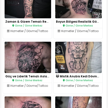
Zaman & Gizem Temalı Realistik..
Boyun Bölgesi Realistik Göz Dö..
Girne / Girne Merkez
Girne / Girne Merkez
Hizmetler
/
Dövme/Tattoo
Hizmetler
/
Dövme/Tattoo
Güç ve Liderlik Temalı Aslan D..
🐱 Mistik Anubis Kedi Dövmesi..
Girne / Girne Merkez
Girne / Girne Merkez
Hizmetler
/
Dövme/Tattoo
Hizmetler
/
Dövme/Tattoo