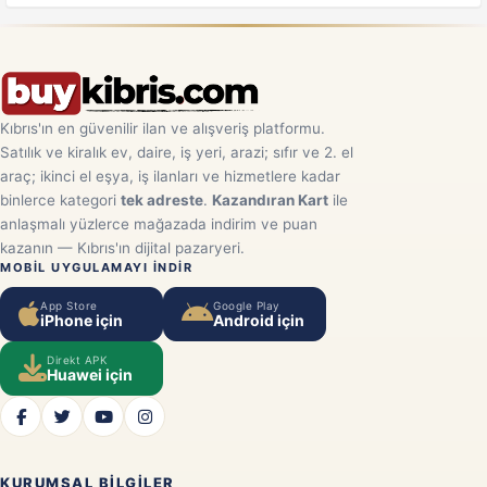
Kıbrıs'ın en güvenilir ilan ve alışveriş platformu.
Satılık ve kiralık ev, daire, iş yeri, arazi; sıfır ve 2. el
araç; ikinci el eşya, iş ilanları ve hizmetlere kadar
binlerce kategori
tek adreste
.
Kazandıran Kart
ile
anlaşmalı yüzlerce mağazada indirim ve puan
kazanın — Kıbrıs'ın dijital pazaryeri.
MOBIL UYGULAMAYI INDIR
App Store
Google Play
iPhone için
Android için
Direkt APK
Huawei için
KURUMSAL BILGILER