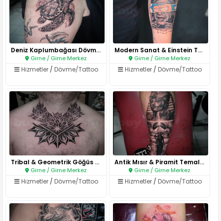
Deniz Kaplumbağası Dövmesi..
Modern Sanat & Einstein Temalı..
Girne / Girne Merkez
Girne / Girne Merkez
Hizmetler
/
Dövme/Tattoo
Hizmetler
/
Dövme/Tattoo
Tribal & Geometrik Göğüs Dövme..
Antik Mısır & Piramit Temalı D..
Girne / Girne Merkez
Girne / Girne Merkez
Hizmetler
/
Dövme/Tattoo
Hizmetler
/
Dövme/Tattoo