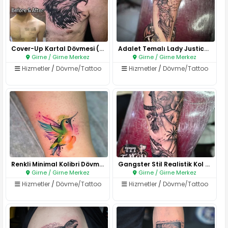
Cover-Up Kartal Dövmesi (Önces..
Adalet Temalı Lady Justice Döv..
Girne / Girne Merkez
Girne / Girne Merkez
Hizmetler
/
Dövme/Tattoo
Hizmetler
/
Dövme/Tattoo
Renkli Minimal Kolibri Dövmesi..
Gangster Stil Realistik Kol Dö..
Girne / Girne Merkez
Girne / Girne Merkez
Hizmetler
/
Dövme/Tattoo
Hizmetler
/
Dövme/Tattoo