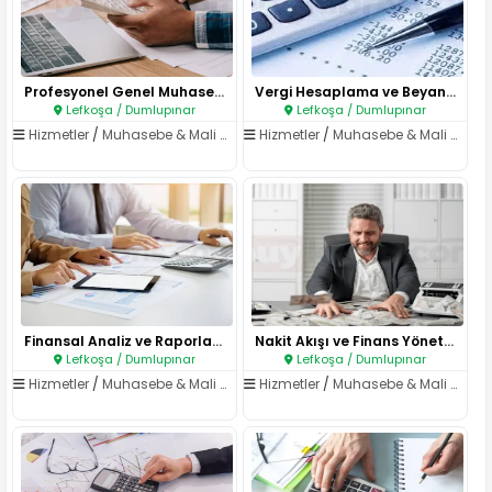
Profesyonel Genel Muhasebe Hiz..
Vergi Hesaplama ve Beyanname S..
Lefkoşa / Dumlupınar
Lefkoşa / Dumlupınar
Hizmetler
/
Muhasebe & Mali Müşavirlik
Hizmetler
/
Muhasebe & Mali Müşavirlik
Finansal Analiz ve Raporlama H..
Nakit Akışı ve Finans Yönetimi..
Lefkoşa / Dumlupınar
Lefkoşa / Dumlupınar
Hizmetler
/
Muhasebe & Mali Müşavirlik
Hizmetler
/
Muhasebe & Mali Müşavirlik