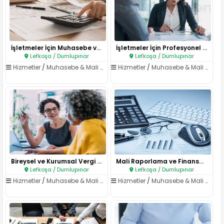
İşletmeler İçin Muhasebe ve Fi..
İşletmeler İçin Profesyonel Ma..
Lefkoşa / Dumlupınar
Lefkoşa / Dumlupınar
Hizmetler
/
Muhasebe & Mali Müşavirlik
Hizmetler
/
Muhasebe & Mali Müşavirlik
Bireysel ve Kurumsal Vergi Dan..
Mali Raporlama ve Finansal Ana..
Lefkoşa / Dumlupınar
Lefkoşa / Dumlupınar
Hizmetler
/
Muhasebe & Mali Müşavirlik
Hizmetler
/
Muhasebe & Mali Müşavirlik