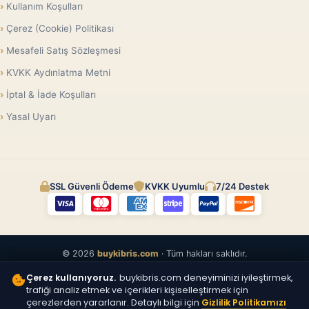
Kullanım Koşulları
Çerez (Cookie) Politikası
Mesafeli Satış Sözleşmesi
KVKK Aydınlatma Metni
İptal & İade Koşulları
Yasal Uyarı
SSL Güvenli Ödeme
KVKK Uyumlu
7/24 Destek
© 2026
buykibris.com
· Tüm hakları saklıdır.
Çerez kullanıyoruz.
buykibris.com deneyiminizi iyileştirmek,
trafiği analiz etmek ve içerikleri kişiselleştirmek için
çerezlerden yararlanır. Detaylı bilgi için
Gizlilik Politikamızı