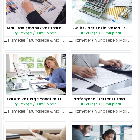
Mali Danışmanlık ve Stratejik ..
Gelir Gider Takibi ve Mali Kay..
Lefkoşa / Dumlupınar
Lefkoşa / Dumlupınar
Hizmetler
/
Muhasebe & Mali Müşavirlik
Hizmetler
/
Muhasebe & Mali Müşavirlik
Fatura ve Belge Yönetimi Hizme..
Profesyonel Defter Tutma Hizme..
Lefkoşa / Dumlupınar
Lefkoşa / Dumlupınar
Hizmetler
/
Muhasebe & Mali Müşavirlik
Hizmetler
/
Muhasebe & Mali Müşavirlik