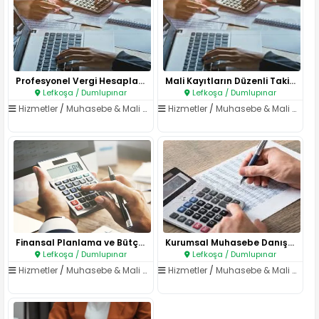
Profesyonel Vergi Hesaplama Hi..
Mali Kayıtların Düzenli Takibi..
Lefkoşa / Dumlupınar
Lefkoşa / Dumlupınar
Hizmetler
/
Muhasebe & Mali Müşavirlik
Hizmetler
/
Muhasebe & Mali Müşavirlik
Finansal Planlama ve Bütçe Yön..
Kurumsal Muhasebe Danışmanlığı..
Lefkoşa / Dumlupınar
Lefkoşa / Dumlupınar
Hizmetler
/
Muhasebe & Mali Müşavirlik
Hizmetler
/
Muhasebe & Mali Müşavirlik