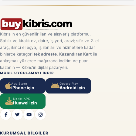
Kıbrıs'ın en güvenilir ilan ve alışveriş platformu.
Satılık ve kiralık ev, daire, iş yeri, arazi; sıfır ve 2. el
araç; ikinci el eşya, iş ilanları ve hizmetlere kadar
binlerce kategori
tek adreste
.
Kazandıran Kart
ile
anlaşmalı yüzlerce mağazada indirim ve puan
kazanın — Kıbrıs'ın dijital pazaryeri.
MOBIL UYGULAMAYI INDIR
App Store
Google Play
iPhone için
Android için
Direkt APK
Huawei için
KURUMSAL BILGILER