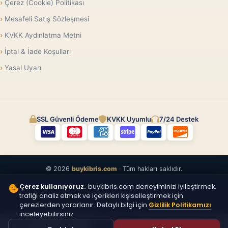
Çerez (Cookie) Politikası
Mesafeli Satış Sözleşmesi
KVKK Aydınlatma Metni
İptal & İade Koşulları
Yasal Uyarı
SSL Güvenli Ödeme
KVKK Uyumlu
7/24 Destek
© 2026
buykibris.com
· Tüm hakları saklıdır.
Çerez kullanıyoruz.
buykibris.com deneyiminizi iyileştirmek,
trafiği analiz etmek ve içerikleri kişiselleştirmek için
çerezlerden yararlanır. Detaylı bilgi için
Gizlilik Politikamızı
inceleyebilirsiniz.
ÜCRETSIZ