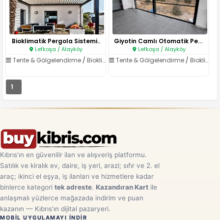
Bioklimatik Pergola Sistemi..
Giyotin Camlı Otomatik Pergola..
Lefkoşa / Alayköy
Lefkoşa / Alayköy
Tente & Gölgelendirme
/
Bioklimatik Pergola
Tente & Gölgelendirme
/
Bioklimatik Pergola
1
Kıbrıs'ın en güvenilir ilan ve alışveriş platformu.
Satılık ve kiralık ev, daire, iş yeri, arazi; sıfır ve 2. el
araç; ikinci el eşya, iş ilanları ve hizmetlere kadar
binlerce kategori
tek adreste
.
Kazandıran Kart
ile
anlaşmalı yüzlerce mağazada indirim ve puan
kazanın — Kıbrıs'ın dijital pazaryeri.
MOBIL UYGULAMAYI INDIR