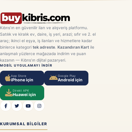
Kıbrıs'ın en güvenilir ilan ve alışveriş platformu.
Satılık ve kiralık ev, daire, iş yeri, arazi; sıfır ve 2. el
araç; ikinci el eşya, iş ilanları ve hizmetlere kadar
binlerce kategori
tek adreste
.
Kazandıran Kart
ile
anlaşmalı yüzlerce mağazada indirim ve puan
kazanın — Kıbrıs'ın dijital pazaryeri.
MOBIL UYGULAMAYI INDIR
App Store
Google Play
iPhone için
Android için
Direkt APK
Huawei için
KURUMSAL BILGILER