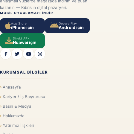
anlaşmalı yüzlerce mağazada indirim ve puan
kazanın — Kıbrıs'ın dijital pazaryeri.
MOBIL UYGULAMAYI INDIR
App Store
Google Play
iPhone için
Android için
Direkt APK
Huawei için
KURUMSAL BILGILER
Anasayfa
Kariyer / İş Başvurusu
Basın & Medya
Hakkımızda
Yatırımcı İlişkileri