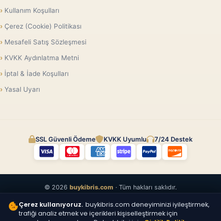
Kullanım Koşulları
Çerez (Cookie) Politikası
Mesafeli Satış Sözleşmesi
KVKK Aydınlatma Metni
İptal & İade Koşulları
Yasal Uyarı
SSL Güvenli Ödeme
KVKK Uyumlu
7/24 Destek
© 2026
buykibris.com
· Tüm hakları saklıdır.
Çerez kullanıyoruz.
buykibris.com deneyiminizi iyileştirmek,
trafiği analiz etmek ve içerikleri kişiselleştirmek için