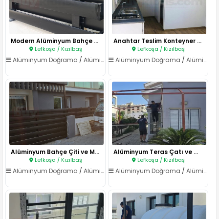
Modern Alüminyum Bahçe Korkulu..
Anahtar Teslim Konteyner Yaşam..
Lefkoşa / Kızılbaş
Lefkoşa / Kızılbaş
Alüminyum Doğrama
/
Alüminyum Korkuluk ve Küpeşte
Alüminyum Doğrama
/
Alüminyum Korkuluk ve Küpeşte
Alüminyum Bahçe Çiti ve Modern..
Alüminyum Teras Çatı ve Gölgel..
Lefkoşa / Kızılbaş
Lefkoşa / Kızılbaş
Alüminyum Doğrama
/
Alüminyum Korkuluk ve Küpeşte
Alüminyum Doğrama
/
Alüminyum Korkuluk ve Küpeşte