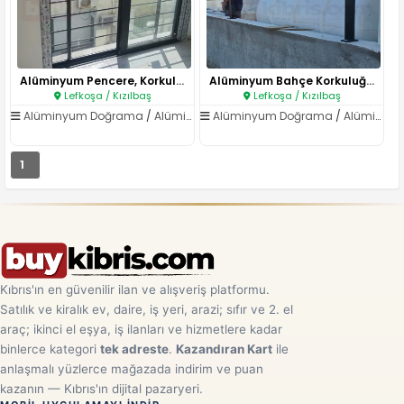
Alüminyum Pencere, Korkuluk ve..
Alüminyum Bahçe Korkuluğu ve Ç..
Lefkoşa / Kızılbaş
Lefkoşa / Kızılbaş
Alüminyum Doğrama
/
Alüminyum Korkuluk ve Küpeşte
Alüminyum Doğrama
/
Alüminyum Korkuluk ve Küpeşte
1
Kıbrıs'ın en güvenilir ilan ve alışveriş platformu.
Satılık ve kiralık ev, daire, iş yeri, arazi; sıfır ve 2. el
araç; ikinci el eşya, iş ilanları ve hizmetlere kadar
binlerce kategori
tek adreste
.
Kazandıran Kart
ile
anlaşmalı yüzlerce mağazada indirim ve puan
kazanın — Kıbrıs'ın dijital pazaryeri.