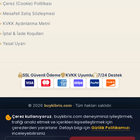
Çerez (Cookie) Politikası
Mesafeli Satış Sözleşmesi
KVKK Aydınlatma Metni
İptal & İade Koşulları
Yasal Uyarı
SSL Güvenli Ödeme
KVKK Uyumlu
7/24 Destek
© 2026
buykibris.com
· Tüm hakları saklıdır.
Çerez kullanıyoruz.
buykibris.com deneyiminizi iyileştirmek,
trafiği analiz etmek ve içerikleri kişiselleştirmek için
çerezlerden yararlanır. Detaylı bilgi için
Gizlilik Politikamızı
inceleyebilirsiniz.