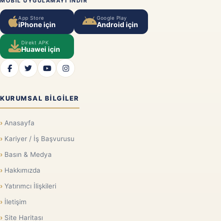
MOBIL UYGULAMAYI INDIR
App Store
Google Play
iPhone için
Android için
Direkt APK
Huawei için
KURUMSAL BILGILER
Anasayfa
Kariyer / İş Başvurusu
Basın & Medya
Hakkımızda
Yatırımcı İlişkileri
İletişim
Site Haritası