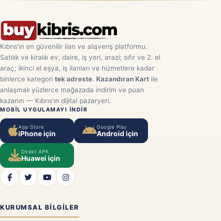
Kıbrıs'ın en güvenilir ilan ve alışveriş platformu.
Satılık ve kiralık ev, daire, iş yeri, arazi; sıfır ve 2. el
araç; ikinci el eşya, iş ilanları ve hizmetlere kadar
binlerce kategori
tek adreste
.
Kazandıran Kart
ile
anlaşmalı yüzlerce mağazada indirim ve puan
kazanın — Kıbrıs'ın dijital pazaryeri.
MOBIL UYGULAMAYI INDIR
App Store
Google Play
iPhone için
Android için
Direkt APK
Huawei için
KURUMSAL BILGILER