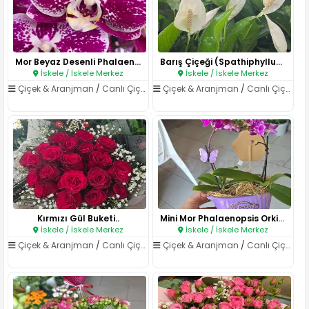
Mor Beyaz Desenli Phalaenopsis..
Barış Çiçeği (Spathiphyllum)..
İskele / İskele Merkez
İskele / İskele Merkez
Çiçek & Aranjman
/
Canlı Çiçekler
Çiçek & Aranjman
/
Canlı Çiçekler
Kırmızı Gül Buketi..
Mini Mor Phalaenopsis Orkide A..
İskele / İskele Merkez
İskele / İskele Merkez
Çiçek & Aranjman
/
Canlı Çiçekler
Çiçek & Aranjman
/
Canlı Çiçekler