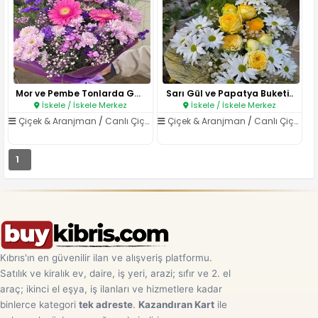
Mor ve Pembe Tonlarda Gerbera ..
Sarı Gül ve Papatya Buketi..
İskele / İskele Merkez
İskele / İskele Merkez
Çiçek & Aranjman
/
Canlı Çiçekler
Çiçek & Aranjman
/
Canlı Çiçekler
1
Kıbrıs'ın en güvenilir ilan ve alışveriş platformu.
Satılık ve kiralık ev, daire, iş yeri, arazi; sıfır ve 2. el
araç; ikinci el eşya, iş ilanları ve hizmetlere kadar
binlerce kategori
tek adreste
.
Kazandıran Kart
ile