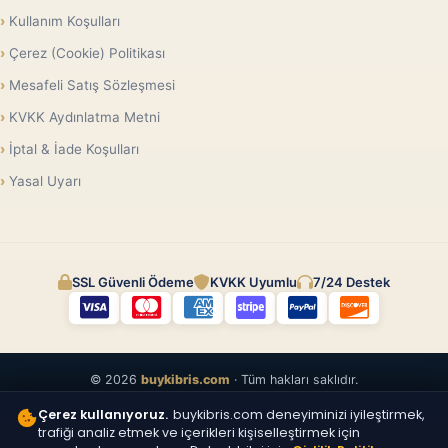
Kullanım Koşulları
Çerez (Cookie) Politikası
Mesafeli Satış Sözleşmesi
KVKK Aydınlatma Metni
İptal & İade Koşulları
Yasal Uyarı
SSL Güvenli Ödeme
KVKK Uyumlu
7/24 Destek
© 2026
buykibris.com
· Tüm hakları saklıdır.
Çerez kullanıyoruz.
buykibris.com deneyiminizi iyileştirmek,
trafiği analiz etmek ve içerikleri kişiselleştirmek için