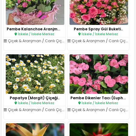
Pembe Kalanchoe Aranjmanı..
Pembe Spray Gül Buketi..
İskele / İskele Merkez
İskele / İskele Merkez
Çiçek & Aranjman
/
Canlı Çiçekler
Çiçek & Aranjman
/
Canlı Çiçekler
Papatya (Margit) Çiçeği..
Pembe Dikenler Tacı (Euphorbia..
İskele / İskele Merkez
İskele / İskele Merkez
Çiçek & Aranjman
/
Canlı Çiçekler
Çiçek & Aranjman
/
Canlı Çiçekler