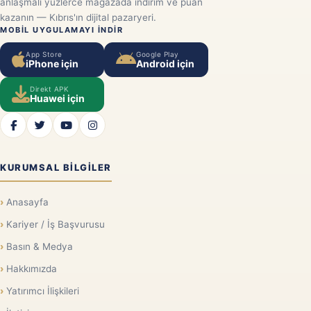
anlaşmalı yüzlerce mağazada indirim ve puan
kazanın — Kıbrıs'ın dijital pazaryeri.
MOBIL UYGULAMAYI INDIR
App Store
Google Play
iPhone için
Android için
Direkt APK
Huawei için
KURUMSAL BILGILER
Anasayfa
Kariyer / İş Başvurusu
Basın & Medya
Hakkımızda
Yatırımcı İlişkileri