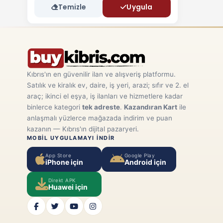
Temizle
Uygula
Kıbrıs'ın en güvenilir ilan ve alışveriş platformu.
Satılık ve kiralık ev, daire, iş yeri, arazi; sıfır ve 2. el
araç; ikinci el eşya, iş ilanları ve hizmetlere kadar
binlerce kategori
tek adreste
.
Kazandıran Kart
ile
anlaşmalı yüzlerce mağazada indirim ve puan
kazanın — Kıbrıs'ın dijital pazaryeri.
MOBIL UYGULAMAYI INDIR
App Store
Google Play
iPhone için
Android için
Direkt APK
Huawei için