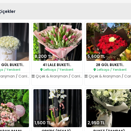
Çiçekler
8,200 TL
5,600 TL
 GÜL BUKETİ..
41 LALE BUKETİ..
28 GÜL BUKETİ..
şa / Yenikent
Lefkoşa / Yenikent
Lefkoşa / Yenikent
Aranjman
/
Canlı Çiçekler
Çiçek & Aranjman
/
Canlı Çiçekler
Çiçek & Aranjman
/
Canlı Çiçe
1,500 TL
2,950 TL