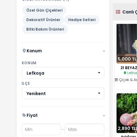
Özel Gün Çiçekleri
Canlı 
Dekoratif Ürünler
Hediye Setleri
Bitki Bakım Ürünleri
Konum
›
5,000 TL
KONUM
21 BEYAZ
Lefkoşa
Lefko
Çiçek & 
İLÇE
Yenikent
Fiyat
›
2,890 TL
—