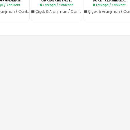
ARANJMANI..
ORKİDE (BEYAZ)..
BUKET (ZAMBAK)..
şa / Yenikent
Lefkoşa / Yenikent
Lefkoşa / Yenikent
Aranjman
/
Canlı Çiçekler
Çiçek & Aranjman
/
Canlı Çiçekler
Çiçek & Aranjman
/
Canlı Çiçe