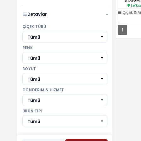
DOĞUM 
Lefko
Çiçek & 
Detaylar
›
ÇIÇEK TÜRÜ
1
Tümü
RENK
Tümü
BOYUT
Tümü
GÖNDERIM & HIZMET
Tümü
ÜRÜN TIPI
Tümü