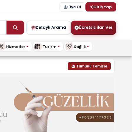
Üye Ol
Giriş Yap
Detaylı Arama
Ücretsiz ilan Ver
Hizmetler
Turizm
Sağlık
 & modelleri | buykibris.c
Tümünü Temizle