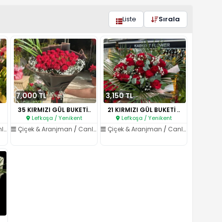
Liste
Sırala
7,000 TL
3,150 TL
35 KIRMIZI GÜL BUKETİ..
21 KIRMIZI GÜL BUKETİ ..
Lefkoşa / Yenikent
Lefkoşa / Yenikent
kler
Çiçek & Aranjman
/
Canlı Çiçekler
Çiçek & Aranjman
/
Canlı Çiçekler