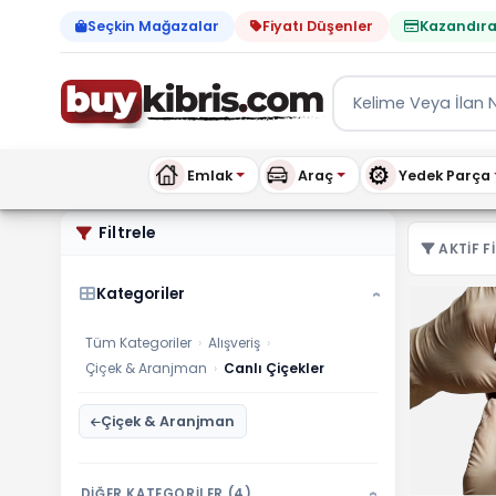
Seçkin Mağazalar
Fiyatı Düşenler
Kazandıra
Emlak
Araç
Yedek Parça
Çiçek & Aranjman Canlı Çi
Filtrele
AKTIF FI
Kategoriler
›
Tüm Kategoriler
›
Alışveriş
›
Çiçek & Aranjman
›
Canlı Çiçekler
Çiçek & Aranjman
DİĞER KATEGORİLER (4)
›