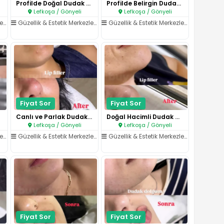
Profilde Doğal Dudak Dolgunluğ..
Profilde Belirgin Dudak Formu..
Lefkoşa / Gönyeli
Lefkoşa / Gönyeli
ri
/
Dudak İşlemleri
Güzellik & Estetik Merkezleri
/
Dudak İşlemleri
Güzellik & Estetik Merkezleri
/
Dudak İşl
Fiyat Sor
Fiyat Sor
Canlı ve Parlak Dudak Dolgusu..
Doğal Hacimli Dudak Görünümü..
Lefkoşa / Gönyeli
Lefkoşa / Gönyeli
ri
/
Dudak İşlemleri
Güzellik & Estetik Merkezleri
/
Dudak İşlemleri
Güzellik & Estetik Merkezleri
/
Dudak İşl
Fiyat Sor
Fiyat Sor