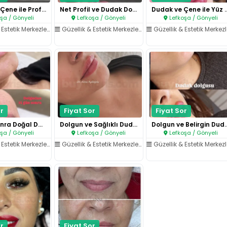
Dudak ve Çene ile Profil Denge..
Net Profil ve Dudak Dolgunluğu..
Dudak ve Çene ile
şa / Gönyeli
Lefkoşa / Gönyeli
Lefkoşa / Gönyeli
Estetik Merkezleri
/
Dudak İşlemleri
Güzellik & Estetik Merkezleri
/
Dudak İşlemleri
Güzellik & Estetik Merkezle
r
Fiyat Sor
Fiyat Sor
14 Gün Sonra Doğal Dudak Dolgu..
Dolgun ve Sağlıklı Dudak Görün..
Dolgun ve Belirgi
şa / Gönyeli
Lefkoşa / Gönyeli
Lefkoşa / Gönyeli
Estetik Merkezleri
/
Dudak İşlemleri
Güzellik & Estetik Merkezleri
/
Dudak İşlemleri
Güzellik & Estetik Merkezle
r
Fiyat Sor