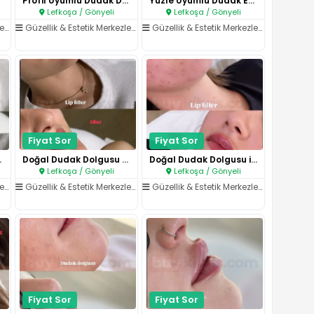
Profil Uyumlu Dudak Dolgusu..
Yüzle Uyumlu Dudak Estetiği..
Lefkoşa / Gönyeli
Lefkoşa / Gönyeli
ri
/
Dudak İşlemleri
Güzellik & Estetik Merkezleri
/
Dudak İşlemleri
Güzellik & Estetik Merkezleri
/
Dudak İşl
Fiyat Sor
Fiyat Sor
ak Dol..
Doğal Dudak Dolgusu Sonucu..
Doğal Dudak Dolgusu ile Canlı ..
Lefkoşa / Gönyeli
Lefkoşa / Gönyeli
ri
/
Dudak İşlemleri
Güzellik & Estetik Merkezleri
/
Dudak İşlemleri
Güzellik & Estetik Merkezleri
/
Dudak İşl
Fiyat Sor
Fiyat Sor