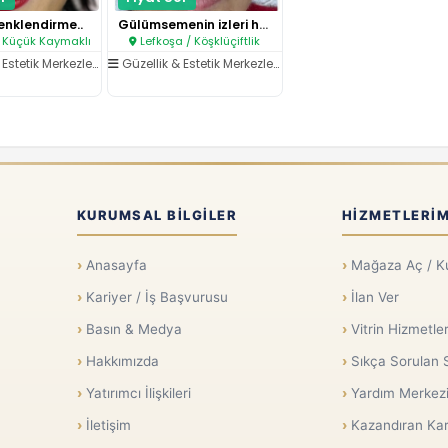
enklendirme..
Gülümsemenin izleri hayatın en..
 Küçük Kaymaklı
Lefkoşa / Köşklüçiftlik
Estetik Merkezleri
/
Dudak İşlemleri
Güzellik & Estetik Merkezleri
/
Dudak İşlemleri
KURUMSAL BILGILER
HIZMETLERIM
Anasayfa
Mağaza Aç / K
Kariyer / İş Başvurusu
İlan Ver
Basın & Medya
Vitrin Hizmetler
Hakkımızda
Sıkça Sorulan 
Yatırımcı İlişkileri
Yardım Merkez
İletişim
Kazandıran Kar