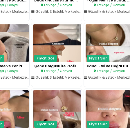
Doğal Hacim ve Dudak Şekillend..
Dudak Hacim Artırma ve Net Kon..
Yoğun Nem ve Dudak Dolgunluğu..
şa / Gönyeli
Lefkoşa / Gönyeli
Lefkoşa / Gönyeli
Estetik Merkezleri
/
Dudak İşlemleri
Güzellik & Estetik Merkezleri
/
Dudak İşlemleri
Güzellik & Estetik Merkezle
r
Fiyat Sor
Fiyat Sor
Dolgu Eritme ve Yeniden Şekill..
Çene Dolgusu ile Profil Dengel..
Kalıcı Etki ve Doğal Dud
şa / Gönyeli
Lefkoşa / Gönyeli
Lefkoşa / Gönyeli
Estetik Merkezleri
/
Dudak İşlemleri
Güzellik & Estetik Merkezleri
/
Dudak İşlemleri
Güzellik & Estetik Merkezle
r
Fiyat Sor
Fiyat Sor