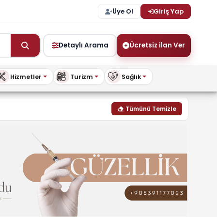
Üye Ol
Giriş Yap
Detaylı Arama
Ücretsiz ilan Ver
Hizmetler
Turizm
Sağlık
ı, fiyatları & modelleri | 
Tümünü Temizle