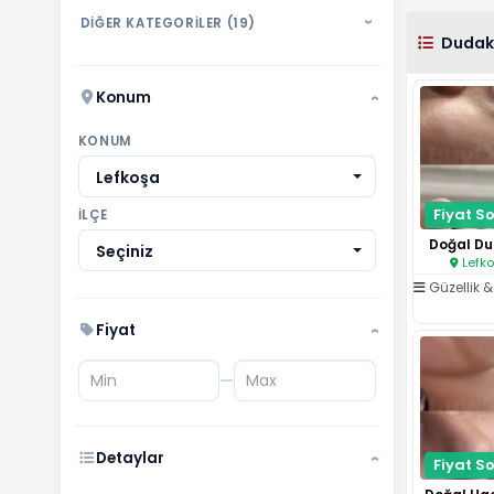
DİĞER KATEGORİLER (19)
›
Dudak 
Konum
›
KONUM
Lefkoşa
Fiyat So
İLÇE
Doğal Du
Seçiniz
Lefko
Güzellik & 
Fiyat
›
—
Detaylar
Fiyat So
›