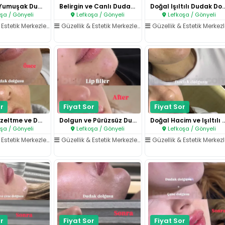
Doğal ve Yumuşak Dudak Dolgunl..
Belirgin ve Canlı Dudak Dolgus..
Doğal Işıltılı Dudak
şa / Gönyeli
Lefkoşa / Gönyeli
Lefkoşa / Gönyeli
Estetik Merkezleri
/
Dudak İşlemleri
Güzellik & Estetik Merkezleri
/
Dudak İşlemleri
Güzellik & Estetik Merkezle
r
Fiyat Sor
Fiyat Sor
Kontur Düzeltme ve Dudak Yenil..
Dolgun ve Pürüzsüz Dudak Görün..
Doğal Hacim ve Işıltı
şa / Gönyeli
Lefkoşa / Gönyeli
Lefkoşa / Gönyeli
Estetik Merkezleri
/
Dudak İşlemleri
Güzellik & Estetik Merkezleri
/
Dudak İşlemleri
Güzellik & Estetik Merkezle
r
Fiyat Sor
Fiyat Sor