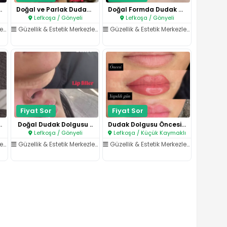
 Yüz Dengesi..
Doğal ve Parlak Dudak Dolgunlu..
Doğal Formda Dudak Dolgunluğu..
Lefkoşa / Gönyeli
Lefkoşa / Gönyeli
ri
/
Dudak İşlemleri
Güzellik & Estetik Merkezleri
/
Dudak İşlemleri
Güzellik & Estetik Merkezleri
/
Dudak İşl
Fiyat Sor
Fiyat Sor
n Dudak Etkis..
Doğal Dudak Dolgusu ..
Dudak Dolgusu Öncesi ve Sonras..
Lefkoşa / Gönyeli
Lefkoşa / Küçük Kaymaklı
ri
/
Dudak İşlemleri
Güzellik & Estetik Merkezleri
/
Dudak İşlemleri
Güzellik & Estetik Merkezleri
/
Dudak İşl