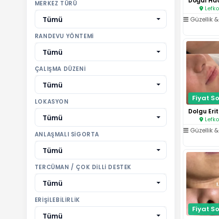
MERKEZ TÜRÜ
Lefko
Tümü
Güzellik & 
RANDEVU YÖNTEMI
Tümü
ÇALIŞMA DÜZENI
Tümü
Fiyat So
LOKASYON
Tümü
Lefko
Güzellik & 
ANLAŞMALI SIGORTA
Tümü
TERCÜMAN / ÇOK DILLI DESTEK
Tümü
ERIŞILEBILIRLIK
Fiyat So
Tümü