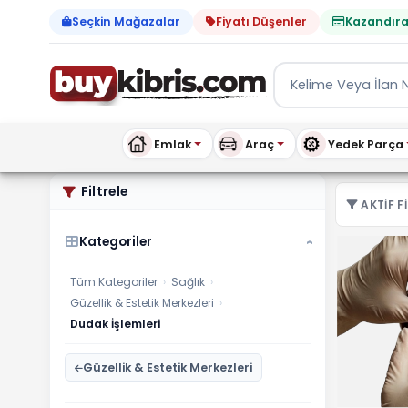
Seçkin Mağazalar
Fiyatı Düşenler
Kazandıra
Emlak
Araç
Yedek Parça
Güzellik & Estetik Merkezl
Filtrele
AKTIF FI
Kategoriler
›
Tüm Kategoriler
›
Sağlık
›
Güzellik & Estetik Merkezleri
›
Dudak İşlemleri
Güzellik & Estetik Merkezleri