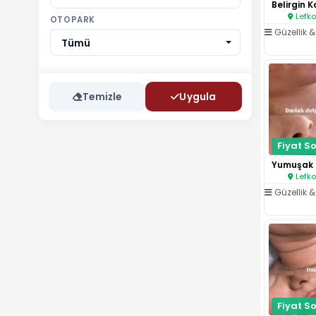
Lefko
OTOPARK
Güzellik & 
Tümü
Temizle
Uygula
Fiyat So
Lefko
Güzellik & 
Fiyat So