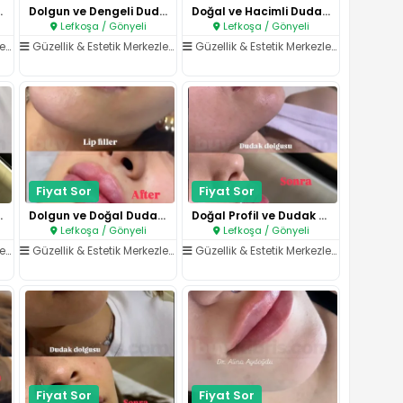
 Dolgusu..
Dolgun ve Dengeli Dudak Formu..
Doğal ve Hacimli Dudak Dolgusu..
Lefkoşa / Gönyeli
Lefkoşa / Gönyeli
ri
/
Dudak İşlemleri
Güzellik & Estetik Merkezleri
/
Dudak İşlemleri
Güzellik & Estetik Merkezleri
/
Dudak İşl
Fiyat Sor
Fiyat Sor
lı Dudakl..
Dolgun ve Doğal Dudak Hatları..
Doğal Profil ve Dudak Dolgunlu..
Lefkoşa / Gönyeli
Lefkoşa / Gönyeli
ri
/
Dudak İşlemleri
Güzellik & Estetik Merkezleri
/
Dudak İşlemleri
Güzellik & Estetik Merkezleri
/
Dudak İşl
Fiyat Sor
Fiyat Sor