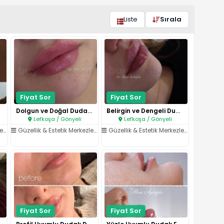
Liste
Sırala
Fiyat Sor
Fiyat Sor
Dolgun ve Doğal Dudak Görünümü..
Belirgin ve Dengeli Dudaklar..
Lefkoşa / Gönyeli
Lefkoşa / Gönyeli
ri
/
Dudak İşlemleri
Güzellik & Estetik Merkezleri
/
Dudak İşlemleri
Güzellik & Estetik Merkezleri
/
Dudak İşl
Fiyat Sor
Fiyat Sor