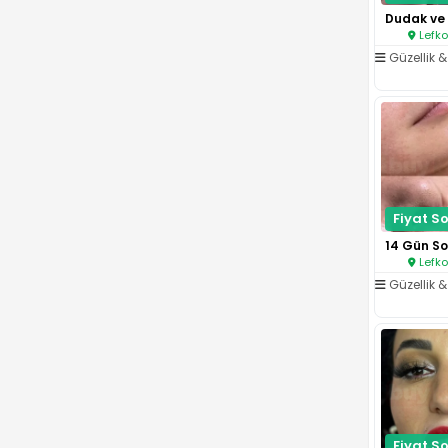
Lefko
Güzellik & 
Fiyat So
Lefko
Güzellik & 
Fiyat So