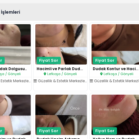
İşlemleri
r
Fiyat Sor
Fiyat Sor
dak Dolgusu..
Hacimli ve Parlak Dudaklar..
Dudak Kontur ve Hacim Uygulama..
şa / Gönyeli
Lefkoşa / Gönyeli
Lefkoşa / Gönyeli
Estetik Merkezleri
/
Dudak İşlemleri
Güzellik & Estetik Merkezleri
/
Dudak İşlemleri
Güzellik & Estetik Merkezle
r
Fiyat Sor
Fiyat Sor