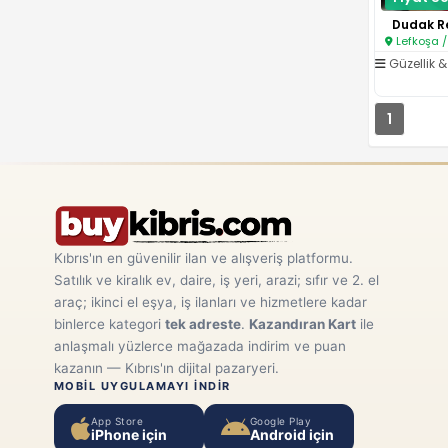
Dudak R
Lefkoşa /
Güzellik & 
1
Kıbrıs'ın en güvenilir ilan ve alışveriş platformu.
Satılık ve kiralık ev, daire, iş yeri, arazi; sıfır ve 2. el
araç; ikinci el eşya, iş ilanları ve hizmetlere kadar
binlerce kategori
tek adreste
.
Kazandıran Kart
ile
anlaşmalı yüzlerce mağazada indirim ve puan
kazanın — Kıbrıs'ın dijital pazaryeri.
MOBIL UYGULAMAYI INDIR
App Store
Google Play
iPhone için
Android için