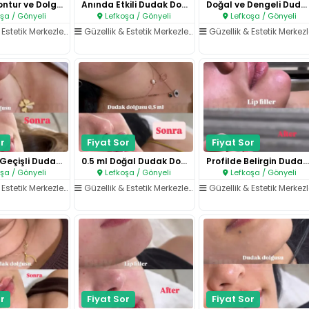
Belirgin Kontur ve Dolgun Duda..
Anında Etkili Dudak Dolgusu..
Doğal ve Dengeli Dudak Dolgusu..
şa / Gönyeli
Lefkoşa / Gönyeli
Lefkoşa / Gönyeli
Estetik Merkezleri
/
Dudak İşlemleri
Güzellik & Estetik Merkezleri
/
Dudak İşlemleri
Güzellik & Estetik Merkezle
r
Fiyat Sor
Fiyat Sor
Yumuşak Geçişli Dudak Dolgusu..
0.5 ml Doğal Dudak Dolgusu..
Profilde Belirgin Dudak Dolgus..
şa / Gönyeli
Lefkoşa / Gönyeli
Lefkoşa / Gönyeli
Estetik Merkezleri
/
Dudak İşlemleri
Güzellik & Estetik Merkezleri
/
Dudak İşlemleri
Güzellik & Estetik Merkezle
r
Fiyat Sor
Fiyat Sor