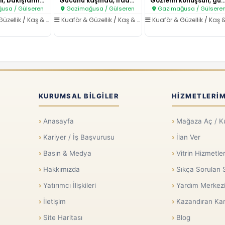
Kirpik değil, bakışlarına ruh ..
Gücünü kaşında, ifadenle göste..
Gözlerin konuşsun, güzelliği
usa / Gülseren
Gazimağusa / Gülseren
Gazimağusa / Gülsere
Güzellik
/
Kaş & Kirpik Laminasyonu
Kuaför & Güzellik
/
Kaş & Kirpik Laminasyonu
Kuaför & Güzellik
/
Kaş & Kirpik Laminas
KURUMSAL BILGILER
HIZMETLERIM
Anasayfa
Mağaza Aç / K
Kariyer / İş Başvurusu
İlan Ver
Basın & Medya
Vitrin Hizmetler
Hakkımızda
Sıkça Sorulan 
Yatırımcı İlişkileri
Yardım Merkez
İletişim
Kazandıran Kar
Site Haritası
Blog