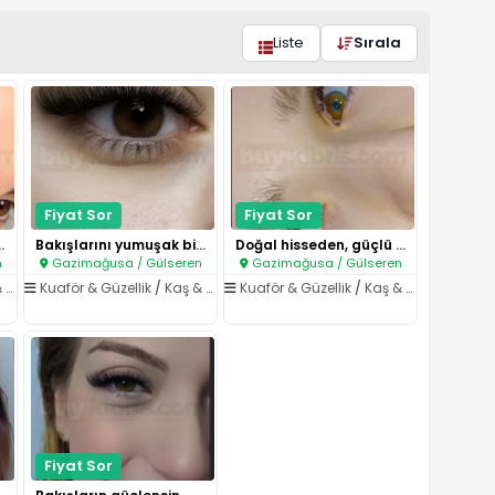
Liste
Sırala
Fiyat Sor
Fiyat Sor
okunuşla güçl..
Bakışlarını yumuşak bir dokunu..
Doğal hisseden, güçlü gösteren..
n
Gazimağusa / Gülseren
Gazimağusa / Gülseren
yonu
Kuaför & Güzellik
/
Kaş & Kirpik Laminasyonu
Kuaför & Güzellik
/
Kaş & Kirpik Laminasyonu
Fiyat Sor