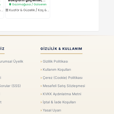
n ..
Bakışların güçlensin, güzelliğ..
n
Gazimağusa / Gülseren
yonu
Kuaför & Güzellik
/
Kaş & Kirpik Laminasyonu
IZ
GIZLILIK & KULLANIM
urumsal Üyelik
Gizlilik Politikası
Kullanım Koşulları
i
Çerez (Cookie) Politikası
Sorular (SSS)
Mesafeli Satış Sözleşmesi
i
KVKK Aydınlatma Metni
t
İptal & İade Koşulları
Yasal Uyarı