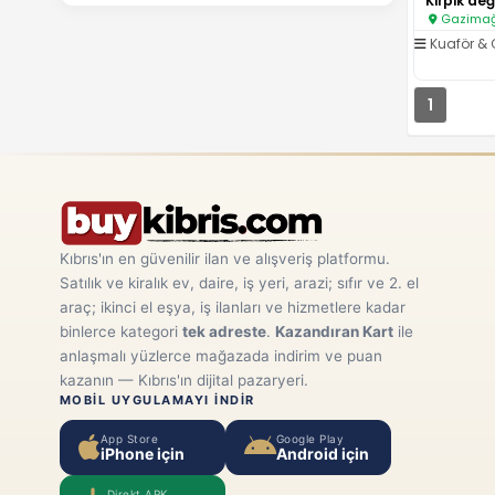
Gazimağ
Kuaför & 
1
Kıbrıs'ın en güvenilir ilan ve alışveriş platformu.
Satılık ve kiralık ev, daire, iş yeri, arazi; sıfır ve 2. el
araç; ikinci el eşya, iş ilanları ve hizmetlere kadar
binlerce kategori
tek adreste
.
Kazandıran Kart
ile
anlaşmalı yüzlerce mağazada indirim ve puan
kazanın — Kıbrıs'ın dijital pazaryeri.
MOBIL UYGULAMAYI INDIR
App Store
Google Play
iPhone için
Android için
Direkt APK