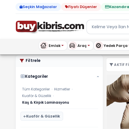
Seçkin Mağazalar
Fiyatı Düşenler
Kazandıra
Emlak
Araç
Yedek Parça
Kuaför & Güzellik Kaş & K
Filtrele
AKTIF FI
Kategoriler
›
Tüm Kategoriler
›
Hizmetler
›
Kuaför & Güzellik
›
Kaş & Kirpik Laminasyonu
Kuaför & Güzellik