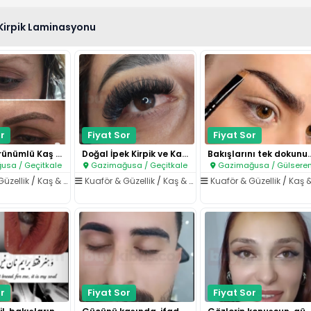
Kirpik Laminasyonu
r
Fiyat Sor
Fiyat Sor
Doğal Görünümlü Kaş Kontür (Mi..
Doğal İpek Kirpik ve Kaş Şekil..
Bakışlarını tek d
sa / Geçitkale
Gazimağusa / Geçitkale
Gazimağusa / Gülsere
Güzellik
/
Kaş & Kirpik Laminasyonu
Kuaför & Güzellik
/
Kaş & Kirpik Laminasyonu
Kuaför & Güzellik
/
Kaş & Kirpik Laminas
r
Fiyat Sor
Fiyat Sor