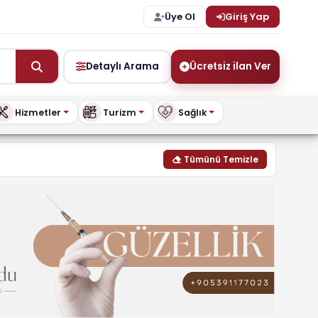
Üye Ol
Giriş Yap
Detaylı Arama
Ücretsiz ilan Ver
Hizmetler
Turizm
Sağlık
, fiyatları & modelleri | 
Tümünü Temizle