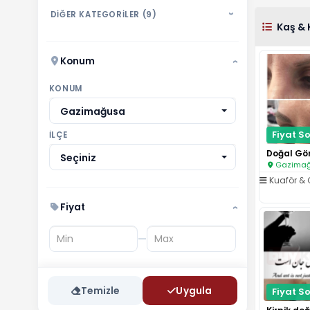
DİĞER KATEGORİLER (9)
›
Kaş & 
Konum
›
KONUM
Gazimağusa
Fiyat So
İLÇE
Seçiniz
Gazimağu
Kuaför & 
Fiyat
›
—
Temizle
Uygula
Fiyat So