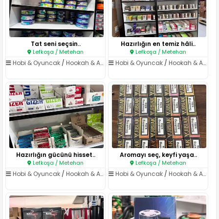
Tat seni seçsin..
Hazırlığın en temiz hâli..
Lefkoşa / Metehan
Lefkoşa / Metehan
Hobi & Oyuncak
/
Hookah & Aksesuar
Hobi & Oyuncak
/
Hookah & Aksesuar
Hazırlığın gücünü hisset..
Aromayı seç, keyfi yaşa..
Lefkoşa / Metehan
Lefkoşa / Metehan
Hobi & Oyuncak
/
Hookah & Aksesuar
Hobi & Oyuncak
/
Hookah & Aksesuar