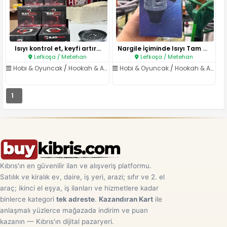
Isıyı kontrol et, keyfi artır...
Nargile İçiminde Isıyı Tam Kıv..
Lefkoşa / Metehan
Lefkoşa / Metehan
Hobi & Oyuncak
/
Hookah & Aksesuar
Hobi & Oyuncak
/
Hookah & Aksesuar
1
Kıbrıs'ın en güvenilir ilan ve alışveriş platformu.
Satılık ve kiralık ev, daire, iş yeri, arazi; sıfır ve 2. el
araç; ikinci el eşya, iş ilanları ve hizmetlere kadar
binlerce kategori
tek adreste
.
Kazandıran Kart
ile
anlaşmalı yüzlerce mağazada indirim ve puan
kazanın — Kıbrıs'ın dijital pazaryeri.