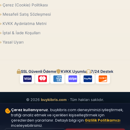
Çerez (Cookie) Politikası
Mesafeli Satış Sözleşmesi
KVKK Aydınlatma Metni
İptal & İade Koşulları
Yasal Uyarı
SSL Güvenli Ödeme
KVKK Uyumlu
7/24 Destek
© 2026
buykibris.com
· Tüm hakları saklıdır.
Çerez kullanıyoruz.
buykibris.com deneyiminizi iyileştirmek,
trafiği analiz etmek ve içerikleri kişiselleştirmek için
çerezlerden yararlanır. Detaylı bilgi için
Gizlilik Politikamızı
inceleyebilirsiniz.