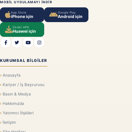
MOBIL UYGULAMAYI INDIR
App Store
Google Play
iPhone için
Android için
Direkt APK
Huawei için
KURUMSAL BILGILER
Anasayfa
Kariyer / İş Başvurusu
Basın & Medya
Hakkımızda
Yatırımcı İlişkileri
İletişim
Site Haritası