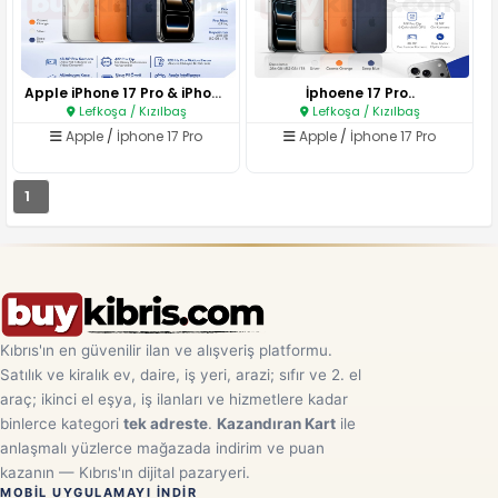
Apple iPhone 17 Pro & iPhone 1..
İphoene 17 Pro..
Lefkoşa / Kızılbaş
Lefkoşa / Kızılbaş
Apple
/
İphone 17 Pro
Apple
/
İphone 17 Pro
1
Kıbrıs'ın en güvenilir ilan ve alışveriş platformu.
Satılık ve kiralık ev, daire, iş yeri, arazi; sıfır ve 2. el
araç; ikinci el eşya, iş ilanları ve hizmetlere kadar
binlerce kategori
tek adreste
.
Kazandıran Kart
ile
anlaşmalı yüzlerce mağazada indirim ve puan
kazanın — Kıbrıs'ın dijital pazaryeri.
MOBIL UYGULAMAYI INDIR