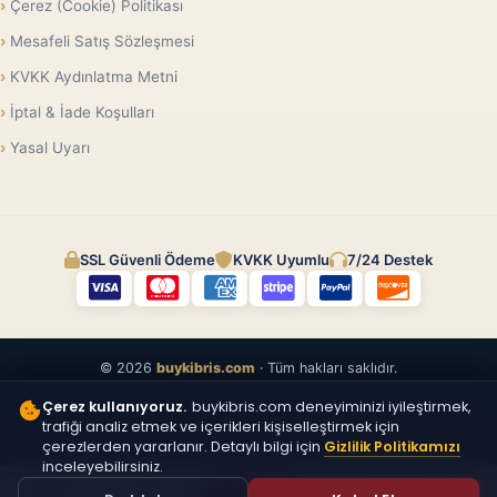
Çerez (Cookie) Politikası
Mesafeli Satış Sözleşmesi
KVKK Aydınlatma Metni
İptal & İade Koşulları
Yasal Uyarı
SSL Güvenli Ödeme
KVKK Uyumlu
7/24 Destek
© 2026
buykibris.com
· Tüm hakları saklıdır.
Çerez kullanıyoruz.
buykibris.com deneyiminizi iyileştirmek,
trafiği analiz etmek ve içerikleri kişiselleştirmek için
çerezlerden yararlanır. Detaylı bilgi için
Gizlilik Politikamızı
inceleyebilirsiniz.
ÜCRETSIZ