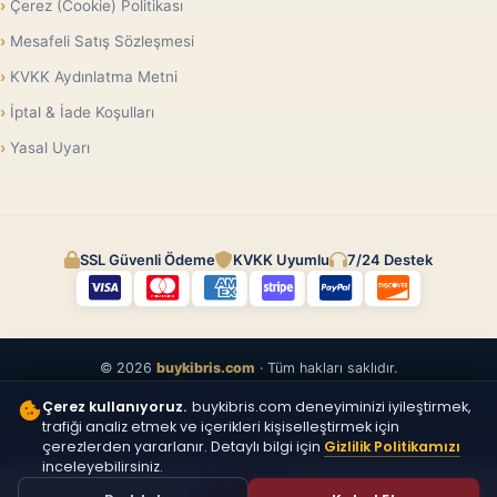
Çerez (Cookie) Politikası
Mesafeli Satış Sözleşmesi
KVKK Aydınlatma Metni
İptal & İade Koşulları
Yasal Uyarı
SSL Güvenli Ödeme
KVKK Uyumlu
7/24 Destek
© 2026
buykibris.com
· Tüm hakları saklıdır.
Çerez kullanıyoruz.
buykibris.com deneyiminizi iyileştirmek,
trafiği analiz etmek ve içerikleri kişiselleştirmek için
çerezlerden yararlanır. Detaylı bilgi için
Gizlilik Politikamızı
inceleyebilirsiniz.
ÜCRETSIZ