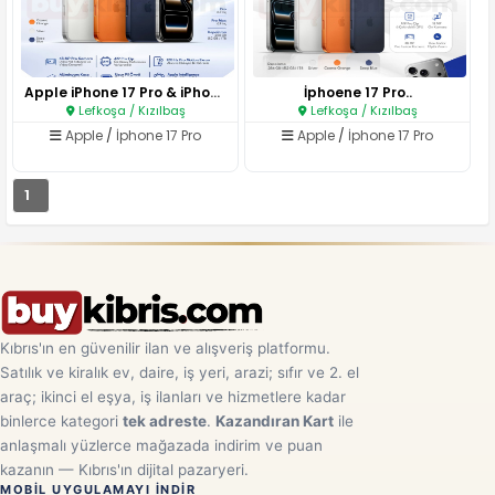
Apple iPhone 17 Pro & iPhone 1..
İphoene 17 Pro..
Lefkoşa / Kızılbaş
Lefkoşa / Kızılbaş
Apple
/
İphone 17 Pro
Apple
/
İphone 17 Pro
1
Kıbrıs'ın en güvenilir ilan ve alışveriş platformu.
Satılık ve kiralık ev, daire, iş yeri, arazi; sıfır ve 2. el
araç; ikinci el eşya, iş ilanları ve hizmetlere kadar
binlerce kategori
tek adreste
.
Kazandıran Kart
ile
anlaşmalı yüzlerce mağazada indirim ve puan
kazanın — Kıbrıs'ın dijital pazaryeri.
MOBIL UYGULAMAYI INDIR