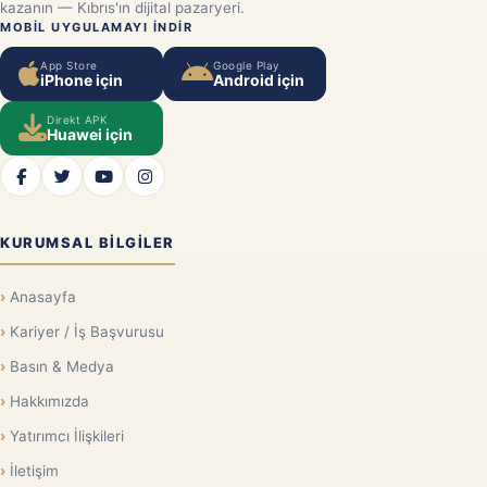
kazanın — Kıbrıs'ın dijital pazaryeri.
MOBIL UYGULAMAYI INDIR
App Store
Google Play
iPhone için
Android için
Direkt APK
Huawei için
KURUMSAL BILGILER
Anasayfa
Kariyer / İş Başvurusu
Basın & Medya
Hakkımızda
Yatırımcı İlişkileri
İletişim