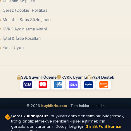
Kullanım Koşulları
Çerez (Cookie) Politikası
Mesafeli Satış Sözleşmesi
KVKK Aydınlatma Metni
İptal & İade Koşulları
Yasal Uyarı
SSL Güvenli Ödeme
KVKK Uyumlu
7/24 Destek
© 2026
buykibris.com
· Tüm hakları saklıdır.
Çerez kullanıyoruz.
buykibris.com deneyiminizi iyileştirmek,
trafiği analiz etmek ve içerikleri kişiselleştirmek için
çerezlerden yararlanır. Detaylı bilgi için
Gizlilik Politikamızı