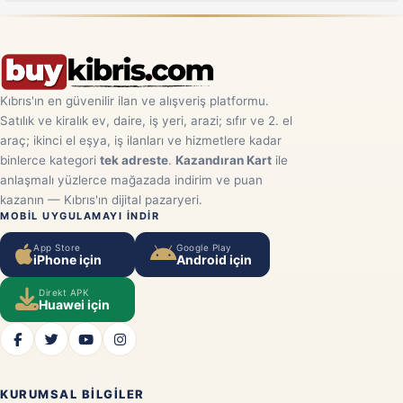
Kıbrıs'ın en güvenilir ilan ve alışveriş platformu.
Satılık ve kiralık ev, daire, iş yeri, arazi; sıfır ve 2. el
araç; ikinci el eşya, iş ilanları ve hizmetlere kadar
binlerce kategori
tek adreste
.
Kazandıran Kart
ile
anlaşmalı yüzlerce mağazada indirim ve puan
kazanın — Kıbrıs'ın dijital pazaryeri.
MOBIL UYGULAMAYI INDIR
App Store
Google Play
iPhone için
Android için
Direkt APK
Huawei için
KURUMSAL BILGILER