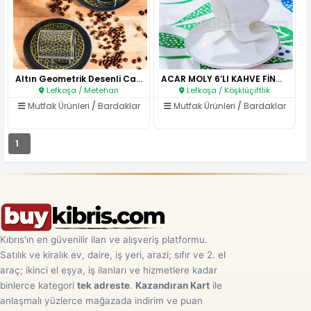
Altın Geometrik Desenli Cam Fi..
ACAR MOLY 6’LI KAHVE FİNCAN TA..
Lefkoşa / Metehan
Lefkoşa / Köşklüçiftlik
Mutfak Ürünleri
/
Bardaklar
Mutfak Ürünleri
/
Bardaklar
1
Kıbrıs'ın en güvenilir ilan ve alışveriş platformu.
Satılık ve kiralık ev, daire, iş yeri, arazi; sıfır ve 2. el
araç; ikinci el eşya, iş ilanları ve hizmetlere kadar
binlerce kategori
tek adreste
.
Kazandıran Kart
ile
anlaşmalı yüzlerce mağazada indirim ve puan