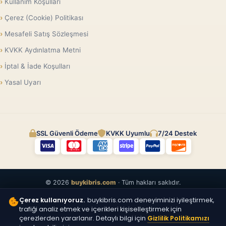
Kullanım Koşulları
Çerez (Cookie) Politikası
Mesafeli Satış Sözleşmesi
KVKK Aydınlatma Metni
İptal & İade Koşulları
Yasal Uyarı
SSL Güvenli Ödeme
KVKK Uyumlu
7/24 Destek
© 2026
buykibris.com
· Tüm hakları saklıdır.
Çerez kullanıyoruz.
buykibris.com deneyiminizi iyileştirmek,
trafiği analiz etmek ve içerikleri kişiselleştirmek için
çerezlerden yararlanır. Detaylı bilgi için
Gizlilik Politikamızı