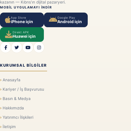
kazanın — Kıbrıs'ın dijital pazaryeri.
MOBIL UYGULAMAYI INDIR
App Store
Google Play
iPhone için
Android için
Direkt APK
Huawei için
KURUMSAL BILGILER
Anasayfa
Kariyer / İş Başvurusu
Basın & Medya
Hakkımızda
Yatırımcı İlişkileri
İletişim