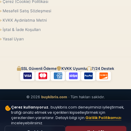
Çerez (Cookie) Politikası
Mesafeli Satış Sözleşmesi
KVKK Aydınlatma Metni
İptal & İade Koşulları
Yasal Uyarı
SSL Güvenli Ödeme
KVKK Uyumlu
7/24 Destek
© 2026
buykibris.com
· Tüm hakları saklıdır.
Çerez kullanıyoruz.
buykibris.com deneyiminizi iyileştirmek,
trafiği analiz etmek ve içerikleri kişiselleştirmek için
çerezlerden yararlanır. Detaylı bilgi için
Gizlilik Politikamızı
inceleyebilirsiniz.
ÜCRETSIZ