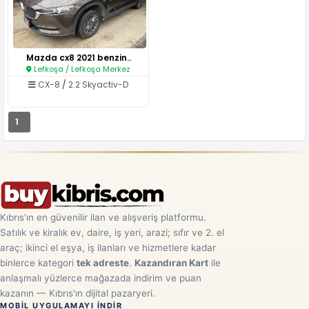
Mazda cx8 2021 benzin..
Lefkoşa / Lefkoşa Merkez
CX-8
/
2.2 Skyactiv-D
1
Kıbrıs'ın en güvenilir ilan ve alışveriş platformu.
Satılık ve kiralık ev, daire, iş yeri, arazi; sıfır ve 2. el
araç; ikinci el eşya, iş ilanları ve hizmetlere kadar
binlerce kategori
tek adreste
.
Kazandıran Kart
ile
anlaşmalı yüzlerce mağazada indirim ve puan
kazanın — Kıbrıs'ın dijital pazaryeri.
MOBIL UYGULAMAYI INDIR