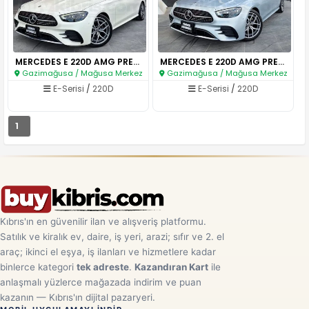
MERCEDES E 220D AMG PREMIUM..
MERCEDES E 220D AMG PREMIUM ..
Gazimağusa / Mağusa Merkez
Gazimağusa / Mağusa Merkez
E-Serisi
/
220D
E-Serisi
/
220D
1
Kıbrıs'ın en güvenilir ilan ve alışveriş platformu.
Satılık ve kiralık ev, daire, iş yeri, arazi; sıfır ve 2. el
araç; ikinci el eşya, iş ilanları ve hizmetlere kadar
binlerce kategori
tek adreste
.
Kazandıran Kart
ile
anlaşmalı yüzlerce mağazada indirim ve puan
kazanın — Kıbrıs'ın dijital pazaryeri.