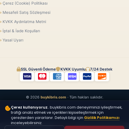
Çerez (Cookie) Politikası
Mesafeli Satış Sözleşmesi
KVKK Aydınlatma Metni
İptal & İade Koşulları
Yasal Uyarı
SSL Güvenli Ödeme
KVKK Uyumlu
7/24 Destek
© 2026
buykibris.com
· Tüm hakları saklıdır.
Çerez kullanıyoruz.
buykibris.com deneyiminizi iyileştirmek,
trafiği analiz etmek ve içerikleri kişiselleştirmek için
çerezlerden yararlanır. Detaylı bilgi için
Gizlilik Politikamızı
inceleyebilirsiniz.