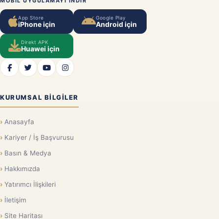
MOBIL UYGULAMAYI INDIR
App Store
Google Play
iPhone için
Android için
Direkt APK
Huawei için
KURUMSAL BILGILER
Anasayfa
Kariyer / İş Başvurusu
Basın & Medya
Hakkımızda
Yatırımcı İlişkileri
İletişim
Site Haritası