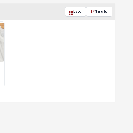
Liste
Sırala
t..