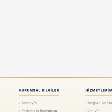
KURUMSAL BILGILER
HIZMETLERIM
Anasayfa
Mağaza Aç / K
Kariyer / İş Başvurusu
İlan Ver