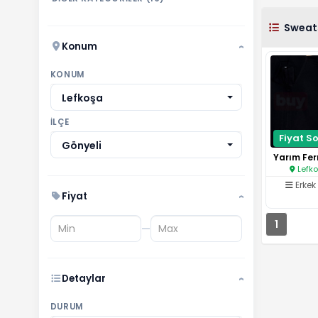
Sweats
Konum
›
KONUM
Lefkoşa
İLÇE
Fiyat So
Gönyeli
Lefko
Erkek
Fiyat
›
1
—
Detaylar
›
DURUM