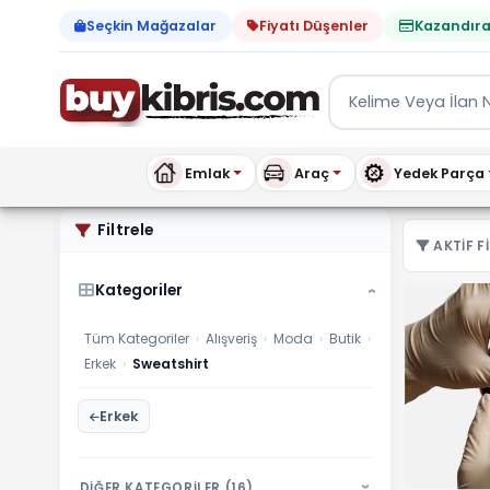
Seçkin Mağazalar
Fiyatı Düşenler
Kazandıra
Emlak
Araç
Yedek Parça
Erkek Sweatshirt ilanları,
Filtrele
AKTIF FI
Kategoriler
›
Tüm Kategoriler
›
Alışveriş
›
Moda
›
Butik
›
Erkek
›
Sweatshirt
Erkek
DİĞER KATEGORİLER (16)
›