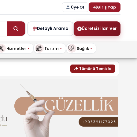
Üye Ol
Giriş Yap
Detaylı Arama
Ücretsiz ilan Ver
Hizmetler
Turizm
Sağlık
ykibris.com
Tümünü Temizle