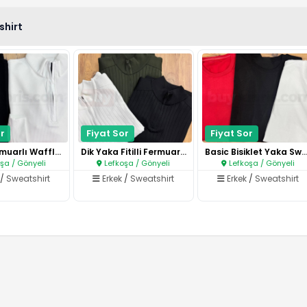
hirt
r
Fiyat Sor
Fiyat Sor
Yarım Fermuarlı Waffle Sweat..
Dik Yaka Fitilli Fermuarlı Tri..
Basic Bisiklet Yaka Swea
şa / Gönyeli
Lefkoşa / Gönyeli
Lefkoşa / Gönyeli
/
Sweatshirt
Erkek
/
Sweatshirt
Erkek
/
Sweatshirt