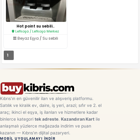
Hot point su sebili..
Lefkoşa / Lefkoşa Merkez
Beyaz Eşya
/
Su sebili
1
Kıbrıs'ın en güvenilir ilan ve alışveriş platformu.
Satılık ve kiralık ev, daire, iş yeri, arazi; sıfır ve 2. el
araç; ikinci el eşya, iş ilanları ve hizmetlere kadar
binlerce kategori
tek adreste
.
Kazandıran Kart
ile
anlaşmalı yüzlerce mağazada indirim ve puan
kazanın — Kıbrıs'ın dijital pazaryeri.
MOBIL UYGULAMAYI INDIR