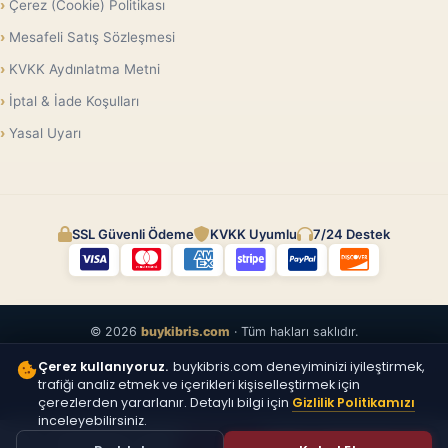
Çerez (Cookie) Politikası
Mesafeli Satış Sözleşmesi
KVKK Aydınlatma Metni
İptal & İade Koşulları
Yasal Uyarı
SSL Güvenli Ödeme
KVKK Uyumlu
7/24 Destek
© 2026
buykibris.com
· Tüm hakları saklıdır.
Çerez kullanıyoruz.
buykibris.com deneyiminizi iyileştirmek,
trafiği analiz etmek ve içerikleri kişiselleştirmek için
çerezlerden yararlanır. Detaylı bilgi için
Gizlilik Politikamızı
inceleyebilirsiniz.
ÜCRETSIZ