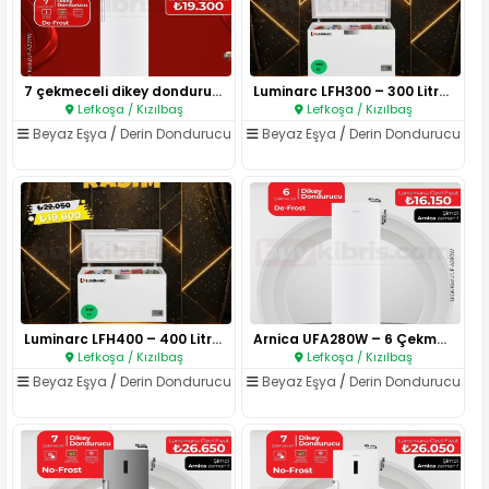
7 çekmeceli dikey dondurucu..
Luminarc LFH300 – 300 Litre Sa..
Lefkoşa / Kızılbaş
Lefkoşa / Kızılbaş
Beyaz Eşya
/
Derin Dondurucu
Beyaz Eşya
/
Derin Dondurucu
Luminarc LFH400 – 400 Litre Sa..
Arnica UFA280W – 6 Çekmeceli D..
Lefkoşa / Kızılbaş
Lefkoşa / Kızılbaş
Beyaz Eşya
/
Derin Dondurucu
Beyaz Eşya
/
Derin Dondurucu