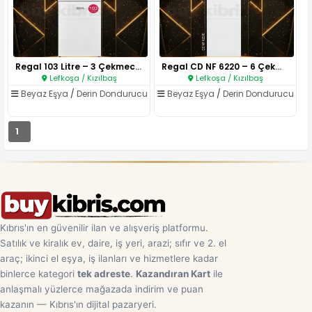
Regal 103 Litre – 3 Çekmeceli ..
Regal CD NF 6220 – 6 Çekmeceli..
Lefkoşa / Kızılbaş
Lefkoşa / Kızılbaş
Beyaz Eşya
/
Derin Dondurucu
Beyaz Eşya
/
Derin Dondurucu
1
Kıbrıs'ın en güvenilir ilan ve alışveriş platformu.
Satılık ve kiralık ev, daire, iş yeri, arazi; sıfır ve 2. el
araç; ikinci el eşya, iş ilanları ve hizmetlere kadar
binlerce kategori
tek adreste
.
Kazandıran Kart
ile
anlaşmalı yüzlerce mağazada indirim ve puan
kazanın — Kıbrıs'ın dijital pazaryeri.