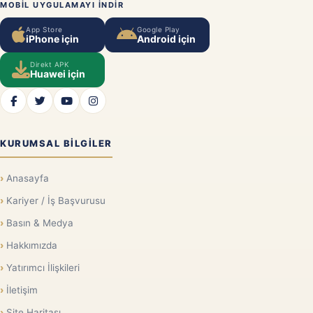
MOBIL UYGULAMAYI INDIR
App Store
Google Play
iPhone için
Android için
Direkt APK
Huawei için
KURUMSAL BILGILER
Anasayfa
Kariyer / İş Başvurusu
Basın & Medya
Hakkımızda
Yatırımcı İlişkileri
İletişim
Site Haritası