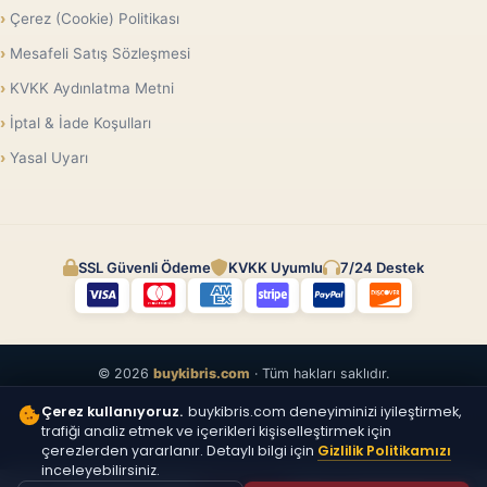
Çerez (Cookie) Politikası
Mesafeli Satış Sözleşmesi
KVKK Aydınlatma Metni
İptal & İade Koşulları
Yasal Uyarı
SSL Güvenli Ödeme
KVKK Uyumlu
7/24 Destek
© 2026
buykibris.com
· Tüm hakları saklıdır.
Çerez kullanıyoruz.
buykibris.com deneyiminizi iyileştirmek,
trafiği analiz etmek ve içerikleri kişiselleştirmek için
çerezlerden yararlanır. Detaylı bilgi için
Gizlilik Politikamızı
inceleyebilirsiniz.