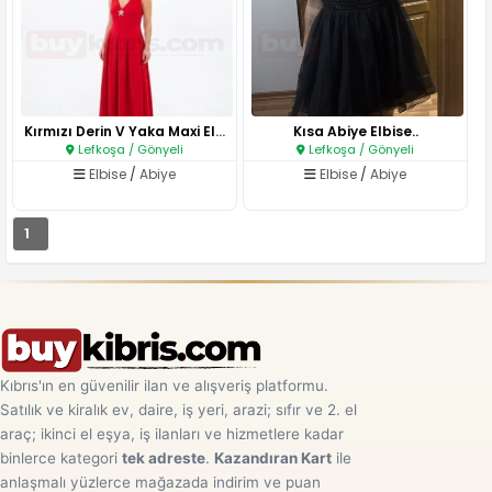
Kırmızı Derin V Yaka Maxi Elbi..
Kısa Abiye Elbise..
Lefkoşa / Gönyeli
Lefkoşa / Gönyeli
Elbise
/
Abiye
Elbise
/
Abiye
1
Kıbrıs'ın en güvenilir ilan ve alışveriş platformu.
Satılık ve kiralık ev, daire, iş yeri, arazi; sıfır ve 2. el
araç; ikinci el eşya, iş ilanları ve hizmetlere kadar
binlerce kategori
tek adreste
.
Kazandıran Kart
ile
anlaşmalı yüzlerce mağazada indirim ve puan