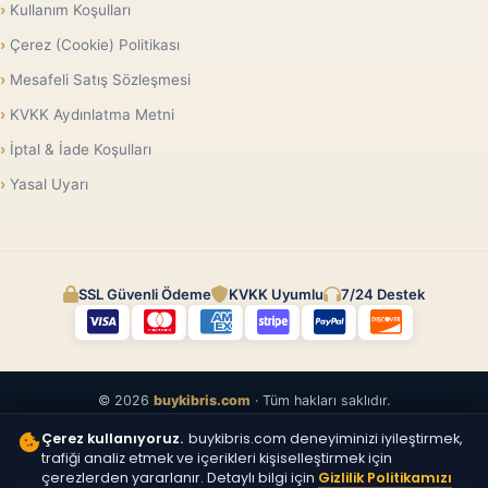
Kullanım Koşulları
Çerez (Cookie) Politikası
Mesafeli Satış Sözleşmesi
KVKK Aydınlatma Metni
İptal & İade Koşulları
Yasal Uyarı
SSL Güvenli Ödeme
KVKK Uyumlu
7/24 Destek
© 2026
buykibris.com
· Tüm hakları saklıdır.
Çerez kullanıyoruz.
buykibris.com deneyiminizi iyileştirmek,
trafiği analiz etmek ve içerikleri kişiselleştirmek için
çerezlerden yararlanır. Detaylı bilgi için
Gizlilik Politikamızı