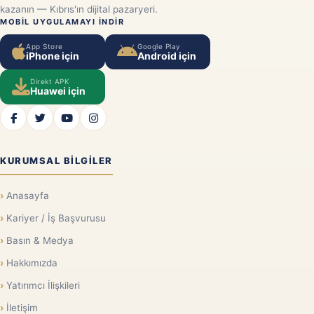
kazanın — Kıbrıs'ın dijital pazaryeri.
MOBIL UYGULAMAYI INDIR
App Store
Google Play
iPhone için
Android için
Direkt APK
Huawei için
KURUMSAL BILGILER
Anasayfa
Kariyer / İş Başvurusu
Basın & Medya
Hakkımızda
Yatırımcı İlişkileri
İletişim