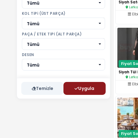
Tümü
Lefko
KOL TIPI (ÜST PARÇA)
Elb
Tümü
PAÇA / ETEK TIPI (ALT PARÇA)
Tümü
DESEN
Fiyat So
Tümü
Lefko
Elb
Temizle
Uygula
Fiyat So