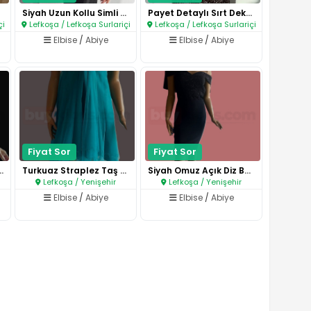
Siyah Uzun Kollu Simli Elbise..
Payet Detaylı Sırt Dekolteli M..
çi
Lefkoşa / Lefkoşa Surlariçi
Lefkoşa / Lefkoşa Surlariçi
Elbise
/
Abiye
Elbise
/
Abiye
Fiyat Sor
Fiyat Sor
ylı Askılı Abiye..
Turkuaz Straplez Taş Detaylı A..
Siyah Omuz Açık Diz Boyu Abiye..
Lefkoşa / Yenişehir
Lefkoşa / Yenişehir
Elbise
/
Abiye
Elbise
/
Abiye