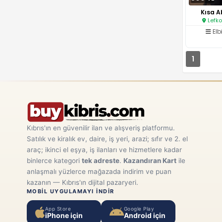
Kısa Ab
Lefko
Elb
1
Kıbrıs'ın en güvenilir ilan ve alışveriş platformu.
Satılık ve kiralık ev, daire, iş yeri, arazi; sıfır ve 2. el
araç; ikinci el eşya, iş ilanları ve hizmetlere kadar
binlerce kategori
tek adreste
.
Kazandıran Kart
ile
anlaşmalı yüzlerce mağazada indirim ve puan
kazanın — Kıbrıs'ın dijital pazaryeri.
MOBIL UYGULAMAYI INDIR
App Store
Google Play
iPhone için
Android için