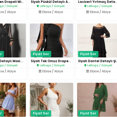
Siyah Saten Drapeli Midi Elbis..
Siyah Püskül Detaylı Abiye Elb..
Lacivert Yırtmaç Detaylı
şa / Gönyeli
Lefkoşa / Gönyeli
Lefkoşa / Gönyeli
ise
/
Abiye
Elbise
/
Abiye
Elbise
/
Abiye
r
Fiyat Sor
Fiyat Sor
Siyah Tül Detaylı Maxi Elbi..
Siyah Tek Omuz Drapeli Abiye E..
Siyah Dantel D
şa / Gönyeli
Lefkoşa / Gönyeli
Lefkoşa / Gönyeli
ise
/
Abiye
Elbise
/
Abiye
Elbise
/
Abiye
r
Fiyat Sor
Fiyat Sor