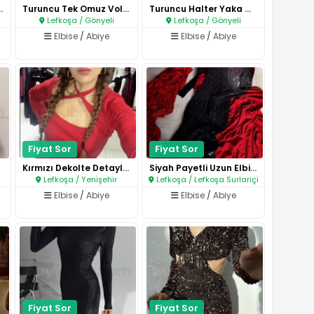
ylı Mini Elbi..
Turuncu Tek Omuz Volan Detaylı..
Turuncu Halter Yaka Maxi Elbis..
Lefkoşa / Gönyeli
Lefkoşa / Gönyeli
Elbise
/
Abiye
Elbise
/
Abiye
Fiyat Sor
Fiyat Sor
Kırmızı Dekolte Detaylı Mini E..
Siyah Payetli Uzun Elbise..
Lefkoşa / Yenişehir
Lefkoşa / Lefkoşa Surlariçi
Elbise
/
Abiye
Elbise
/
Abiye
Fiyat Sor
Fiyat Sor