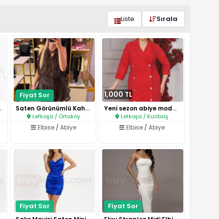
Liste
Sırala
1,000 TL
Fiyat Sor
settür Ab..
Saten Görünümlü Kahverengi Min..
Yeni sezon abiye modelleri..
Lefkoşa / Ortaköy
Lefkoşa / Kızılbaş
Elbise
/
Abiye
Elbise
/
Abiye
Fiyat Sor
Fiyat Sor