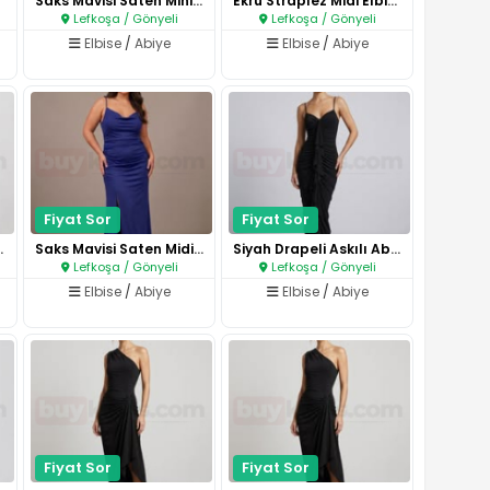
Saks Mavisi Saten Mini Elbise..
Ekru Straplez Midi Elbise..
Lefkoşa / Gönyeli
Lefkoşa / Gönyeli
Elbise
/
Abiye
Elbise
/
Abiye
Fiyat Sor
Fiyat Sor
idi Elbis..
Saks Mavisi Saten Midi Elbise..
Siyah Drapeli Askılı Abiye Elb..
Lefkoşa / Gönyeli
Lefkoşa / Gönyeli
Elbise
/
Abiye
Elbise
/
Abiye
Fiyat Sor
Fiyat Sor