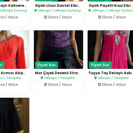
Payet Detaylı Kahverengi Elbis..
Siyah Uzun Dantel Elbise..
Siyah Payetli Kısa Elbise..
Lefkoşa Surlariçi
Lefkoşa / Lefkoşa Surlariçi
Lefkoşa / Lefkoşa Surlari
ise
/
Abiye
Elbise
/
Abiye
Elbise
/
Abiye
r
Fiyat Sor
Fiyat Sor
Tek Omuz Kırmızı Abiye Elbise..
Mor Çiçek Desenli Straplez Abi..
Fuşya Taş Deta
a / Yenişehir
Lefkoşa / Yenişehir
Lefkoşa / Yenişehir
ise
/
Abiye
Elbise
/
Abiye
Elbise
/
Abiye