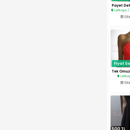
Lefkoşa / 
Elb
Fiyat So
Lefkoş
Elb
500 TL