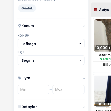
Günlük
Abiye
Konum
›
KONUM
Lefkoşa
10,000 T
İLÇE
Tasarım 
Lefko
Seçiniz
Elb
Fiyat
›
—
1,000 TL
Detaylar
›