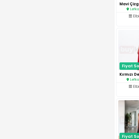
Lefko
Elb
Fiyat So
Lefko
Elb
Fiyat So