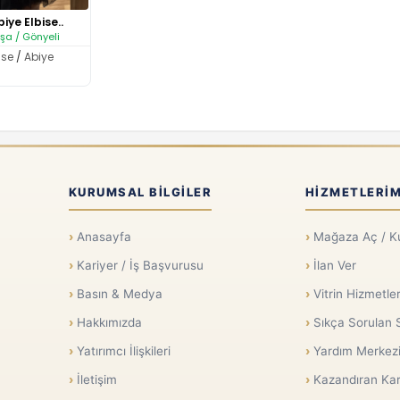
iye Elbise..
şa / Gönyeli
ise
/
Abiye
KURUMSAL BILGILER
HIZMETLERIM
Anasayfa
Mağaza Aç / K
Kariyer / İş Başvurusu
İlan Ver
Basın & Medya
Vitrin Hizmetler
Hakkımızda
Sıkça Sorulan 
Yatırımcı İlişkileri
Yardım Merkez
İletişim
Kazandıran Kar