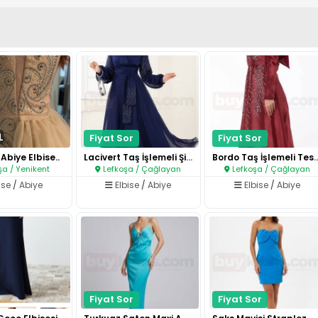
L
Fiyat Sor
Fiyat Sor
Abiye Elbise..
Lacivert Taş İşlemeli Şifon Ab..
Bordo Taş İşlemeli Te
şa / Yenikent
Lefkoşa / Çağlayan
Lefkoşa / Çağlayan
ise
/
Abiye
Elbise
/
Abiye
Elbise
/
Abiye
Fiyat Sor
Fiyat Sor