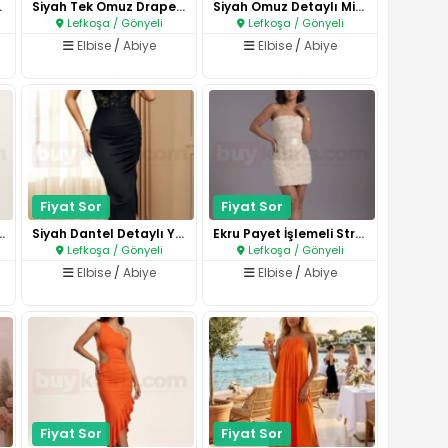
 Abiye..
Siyah Tek Omuz Drapeli Abiye E..
Siyah Omuz Detaylı Mini Abiye ..
Lefkoşa / Gönyeli
Lefkoşa / Gönyeli
Elbise
/
Abiye
Elbise
/
Abiye
Fiyat Sor
Fiyat Sor
etaylı Şifon Elb..
Siyah Dantel Detaylı Yırtmaçlı..
Ekru Payet İşlemeli Straplez M..
Lefkoşa / Gönyeli
Lefkoşa / Gönyeli
Elbise
/
Abiye
Elbise
/
Abiye
Fiyat Sor
Fiyat Sor