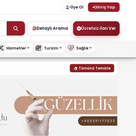
Üye Ol
Giriş Yap
Detaylı Arama
Ücretsiz ilan Ver
Hizmetler
Turizm
Sağlık
ris.com
Tümünü Temizle