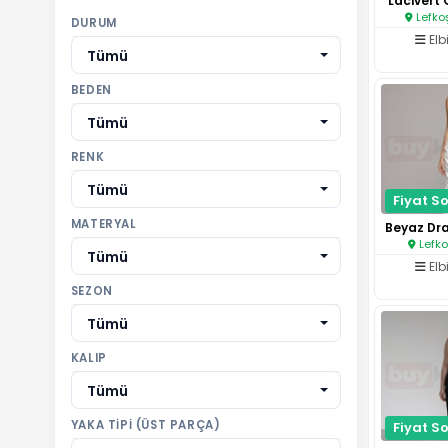
Lacivert 
Lefko
DURUM
Elb
Tümü
BEDEN
Tümü
RENK
Tümü
Fiyat So
MATERYAL
Lefko
Tümü
Elb
SEZON
Tümü
KALIP
Tümü
YAKA TIPI (ÜST PARÇA)
Fiyat So