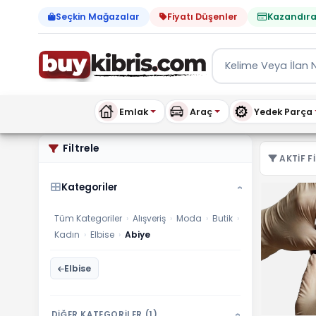
Seçkin Mağazalar
Fiyatı Düşenler
Kazandıra
Emlak
Araç
Yedek Parça
Kadın Abiye ilanları, fiya
Filtrele
AKTIF FI
Kategoriler
›
Tüm Kategoriler
›
Alışveriş
›
Moda
›
Butik
›
Kadın
›
Elbise
›
Abiye
Elbise
DİĞER KATEGORİLER (1)
›