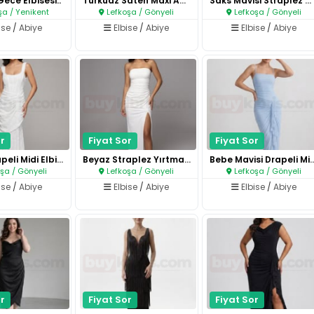
Gece Elbisesi..
Turkuaz Saten Maxi Abiye Elbis..
Saks Mavisi Straplez Mini Elbi..
şa / Yenikent
Lefkoşa / Gönyeli
Lefkoşa / Gönyeli
ise
/
Abiye
Elbise
/
Abiye
Elbise
/
Abiye
r
Fiyat Sor
Fiyat Sor
Beyaz Drapeli Midi Elbise..
Beyaz Straplez Yırtmaçlı Abiye..
Bebe Mavisi Drapeli M
şa / Gönyeli
Lefkoşa / Gönyeli
Lefkoşa / Gönyeli
ise
/
Abiye
Elbise
/
Abiye
Elbise
/
Abiye
r
Fiyat Sor
Fiyat Sor