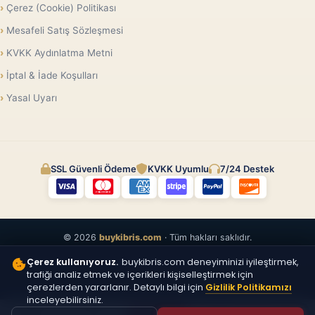
Çerez (Cookie) Politikası
Mesafeli Satış Sözleşmesi
KVKK Aydınlatma Metni
İptal & İade Koşulları
Yasal Uyarı
SSL Güvenli Ödeme
KVKK Uyumlu
7/24 Destek
© 2026
buykibris.com
· Tüm hakları saklıdır.
Çerez kullanıyoruz.
buykibris.com deneyiminizi iyileştirmek,
trafiği analiz etmek ve içerikleri kişiselleştirmek için
çerezlerden yararlanır. Detaylı bilgi için
Gizlilik Politikamızı
inceleyebilirsiniz.