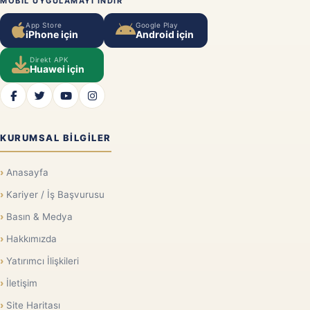
MOBIL UYGULAMAYI INDIR
App Store
Google Play
iPhone için
Android için
Direkt APK
Huawei için
KURUMSAL BILGILER
Anasayfa
Kariyer / İş Başvurusu
Basın & Medya
Hakkımızda
Yatırımcı İlişkileri
İletişim
Site Haritası