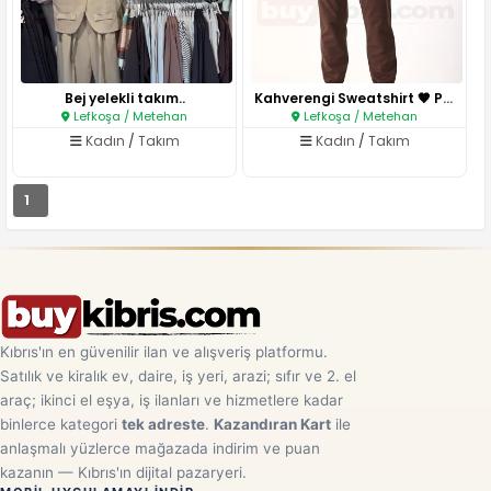
Bej yelekli takım..
Kahverengi Sweatshirt 🤎 Paçası..
Lefkoşa / Metehan
Lefkoşa / Metehan
Kadın
/
Takım
Kadın
/
Takım
1
Kıbrıs'ın en güvenilir ilan ve alışveriş platformu.
Satılık ve kiralık ev, daire, iş yeri, arazi; sıfır ve 2. el
araç; ikinci el eşya, iş ilanları ve hizmetlere kadar
binlerce kategori
tek adreste
.
Kazandıran Kart
ile
anlaşmalı yüzlerce mağazada indirim ve puan
kazanın — Kıbrıs'ın dijital pazaryeri.