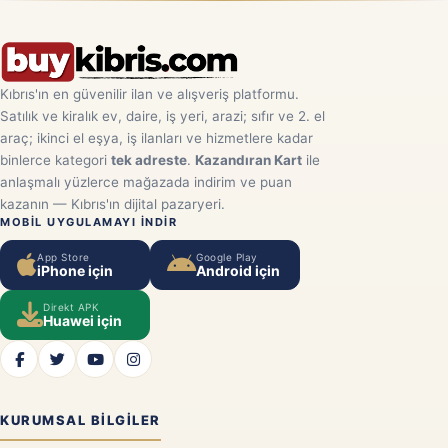
Kıbrıs'ın en güvenilir ilan ve alışveriş platformu.
Satılık ve kiralık ev, daire, iş yeri, arazi; sıfır ve 2. el
araç; ikinci el eşya, iş ilanları ve hizmetlere kadar
binlerce kategori
tek adreste
.
Kazandıran Kart
ile
anlaşmalı yüzlerce mağazada indirim ve puan
kazanın — Kıbrıs'ın dijital pazaryeri.
MOBIL UYGULAMAYI INDIR
App Store
Google Play
iPhone için
Android için
Direkt APK
Huawei için
KURUMSAL BILGILER