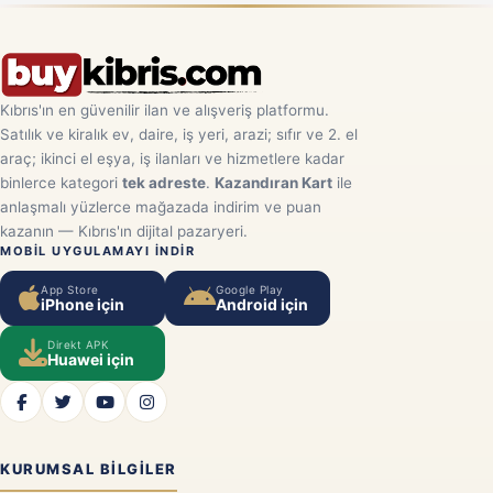
Kıbrıs'ın en güvenilir ilan ve alışveriş platformu.
Satılık ve kiralık ev, daire, iş yeri, arazi; sıfır ve 2. el
araç; ikinci el eşya, iş ilanları ve hizmetlere kadar
binlerce kategori
tek adreste
.
Kazandıran Kart
ile
anlaşmalı yüzlerce mağazada indirim ve puan
kazanın — Kıbrıs'ın dijital pazaryeri.
MOBIL UYGULAMAYI INDIR
App Store
Google Play
iPhone için
Android için
Direkt APK
Huawei için
KURUMSAL BILGILER