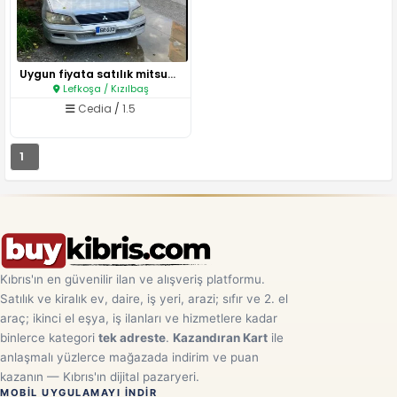
Uygun fiyata satılık mitsubush..
Lefkoşa / Kızılbaş
Cedia
/
1.5
1
Kıbrıs'ın en güvenilir ilan ve alışveriş platformu.
Satılık ve kiralık ev, daire, iş yeri, arazi; sıfır ve 2. el
araç; ikinci el eşya, iş ilanları ve hizmetlere kadar
binlerce kategori
tek adreste
.
Kazandıran Kart
ile
anlaşmalı yüzlerce mağazada indirim ve puan
kazanın — Kıbrıs'ın dijital pazaryeri.
MOBIL UYGULAMAYI INDIR