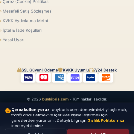
Çerez (Cookie) Politikası
Mesafeli Satış Sözleşmesi
KVKK Aydınlatma Metni
İptal & İade Koşulları
Yasal Uyarı
SSL Güvenli Ödeme
KVKK Uyumlu
7/24 Destek
© 2026
buykibris.com
· Tüm hakları saklıdır.
Çerez kullanıyoruz.
buykibris.com deneyiminizi iyileştirmek,
trafiği analiz etmek ve içerikleri kişiselleştirmek için
çerezlerden yararlanır. Detaylı bilgi için
Gizlilik Politikamızı
inceleyebilirsiniz.
ÜCRETSIZ