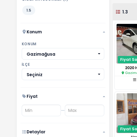
1.5
1.3
Konum
›
KONUM
Gazimağusa
Fiyat So
İLÇE
2020 
Gazima
Seçiniz
Fiyat
›
—
Fiyat So
Detaylar
›