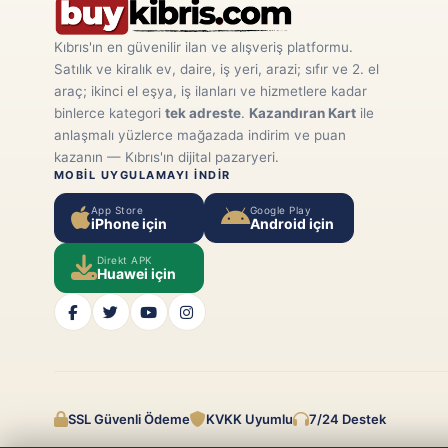
Kıbrıs'ın en güvenilir ilan ve alışveriş platformu.
Satılık ve kiralık ev, daire, iş yeri, arazi; sıfır ve 2. el
araç; ikinci el eşya, iş ilanları ve hizmetlere kadar
binlerce kategori
tek adreste
.
Kazandıran Kart
ile
anlaşmalı yüzlerce mağazada indirim ve puan
kazanın — Kıbrıs'ın dijital pazaryeri.
MOBIL UYGULAMAYI INDIR
App Store
Google Play
iPhone için
Android için
Direkt APK
Huawei için
SSL Güvenli Ödeme
KVKK Uyumlu
7/24 Destek