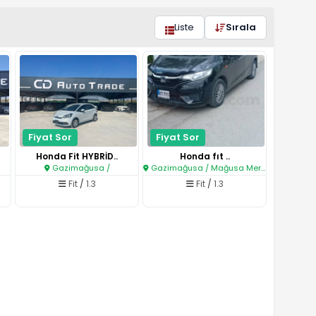
Liste
Sırala
Fiyat Sor
Fiyat Sor
Honda Fit HYBRİD..
Honda fıt ..
Gazimağusa /
Gazimağusa / Mağusa Merkez
Fit
/
1.3
Fit
/
1.3