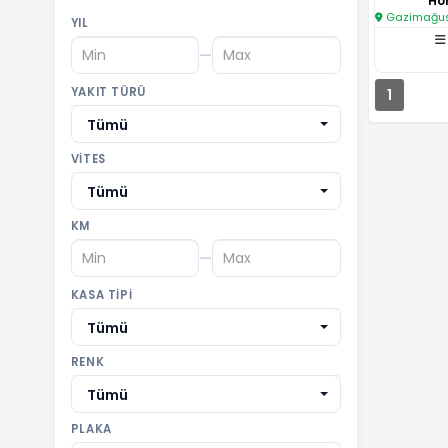
Hon
Gazimağusa
YIL
—
YAKIT TÜRÜ
1
Tümü
VITES
Tümü
KM
—
KASA TIPI
Tümü
RENK
Tümü
PLAKA