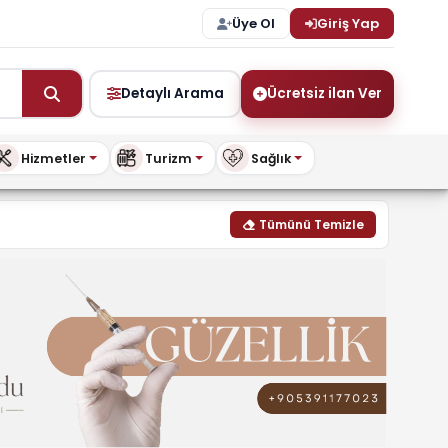
Üye Ol
Giriş Yap
Detaylı Arama
Ücretsiz ilan Ver
Hizmetler
Turizm
Sağlık
.com
Tümünü Temizle