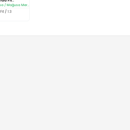
da Fit..
 / Mağusa Merkez
Fit
/
1.3