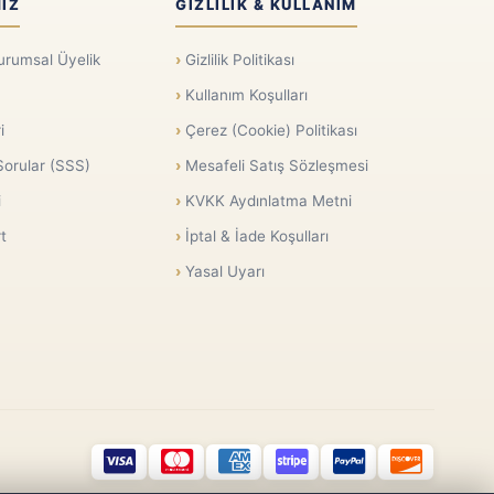
IZ
GIZLILIK & KULLANIM
urumsal Üyelik
Gizlilik Politikası
Kullanım Koşulları
i
Çerez (Cookie) Politikası
Sorular (SSS)
Mesafeli Satış Sözleşmesi
i
KVKK Aydınlatma Metni
t
İptal & İade Koşulları
Yasal Uyarı