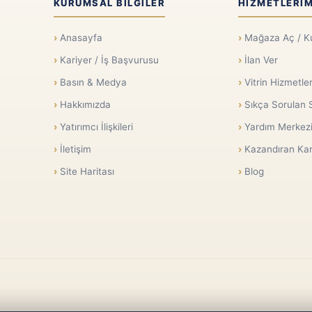
KURUMSAL BILGILER
HIZMETLERIM
Anasayfa
Mağaza Aç / K
Kariyer / İş Başvurusu
İlan Ver
Basın & Medya
Vitrin Hizmetler
Hakkımızda
Sıkça Sorulan 
Yatırımcı İlişkileri
Yardım Merkez
İletişim
Kazandıran Kar
Site Haritası
Blog