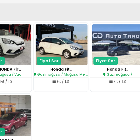
r
Fiyat Sor
Fiyat Sor
HONDA FİT..
Honda Fit..
Honda Fit..
ğusa / Vadili
Gazimağusa / Mağusa Merkez
Gazimağusa /
Fit
/
1.3
Fit
/
1.3
Fit
/
1.3
r