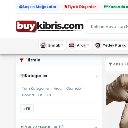
Seçkin Mağazalar
Fiyatı Düşenler
Kazandıra
Emlak
Araç
Yedek Parça
Honda 1.3 ilanları, fiyatl
Filtrele
AKTIF FI
Kategoriler
›
Tüm Kategoriler
›
Araç
›
Otomobil
›
Honda
›
Fit
›
1.3
Fit
DİĞER KATEGORİLER (1)
›