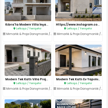
Kıbrıs'ta Modern Villa İnşaatı..
Https://www.instagram.com/reel..
Lefkoşa / Yenişehir
Lefkoşa / Yenişehir
Mimarlık & Proje Danışmanlık
/
Mimarlık Hizmetleri
Mimarlık & Proje Danışmanlık
/
Mima
Modern Tek Katlı Villa Projesi..
Modern Tek Katlı Ev Yapımı..
Lefkoşa / Yenişehir
Lefkoşa / Yenişehir
Mimarlık & Proje Danışmanlık
/
Mimarlık Hizmetleri
Mimarlık & Proje Danışmanlık
/
Mima