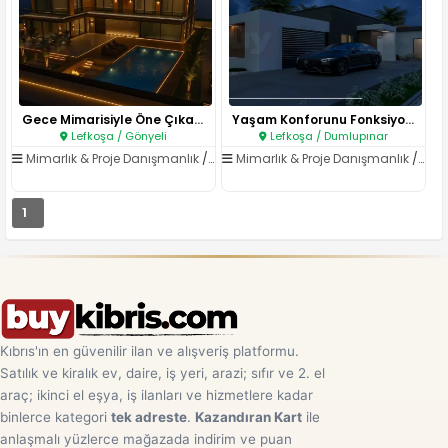
Gece Mimarisiyle Öne Çıkan Ult..
Yaşam Konforunu Fonksiyonellik..
Lefkoşa / Gönyeli
Lefkoşa / Dumlupınar
Mimarlık & Proje Danışmanlık
/
Mimarlık Hizmetleri
Mimarlık & Proje Danışmanlık
/
Mima
1
Kıbrıs'ın en güvenilir ilan ve alışveriş platformu.
Satılık ve kiralık ev, daire, iş yeri, arazi; sıfır ve 2. el
araç; ikinci el eşya, iş ilanları ve hizmetlere kadar
binlerce kategori
tek adreste
.
Kazandıran Kart
ile
anlaşmalı yüzlerce mağazada indirim ve puan