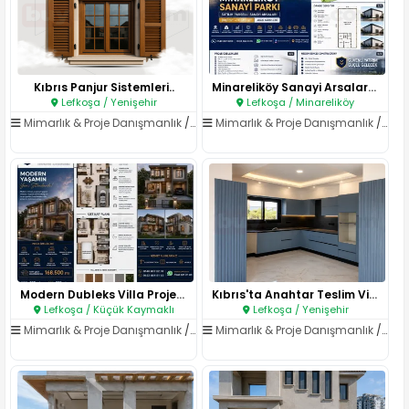
Kıbrıs Panjur Sistemleri..
Minareliköy Sanayi Arsaları ve..
Lefkoşa / Yenişehir
Lefkoşa / Minareliköy
Mimarlık & Proje Danışmanlık
/
Mimarlık Hizmetleri
Mimarlık & Proje Danışmanlık
/
Mima
Modern Dubleks Villa Projesi..
Kıbrıs'ta Anahtar Teslim Villa..
Lefkoşa / Küçük Kaymaklı
Lefkoşa / Yenişehir
Mimarlık & Proje Danışmanlık
/
Mimarlık Hizmetleri
Mimarlık & Proje Danışmanlık
/
Mima