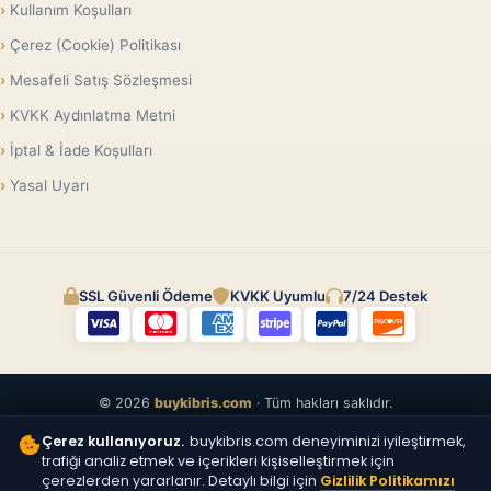
Kullanım Koşulları
Çerez (Cookie) Politikası
Mesafeli Satış Sözleşmesi
KVKK Aydınlatma Metni
İptal & İade Koşulları
Yasal Uyarı
SSL Güvenli Ödeme
KVKK Uyumlu
7/24 Destek
© 2026
buykibris.com
· Tüm hakları saklıdır.
Çerez kullanıyoruz.
buykibris.com deneyiminizi iyileştirmek,
trafiği analiz etmek ve içerikleri kişiselleştirmek için
çerezlerden yararlanır. Detaylı bilgi için
Gizlilik Politikamızı