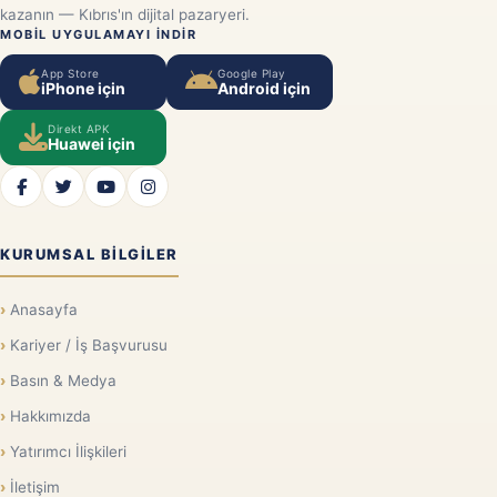
kazanın — Kıbrıs'ın dijital pazaryeri.
MOBIL UYGULAMAYI INDIR
App Store
Google Play
iPhone için
Android için
Direkt APK
Huawei için
KURUMSAL BILGILER
Anasayfa
Kariyer / İş Başvurusu
Basın & Medya
Hakkımızda
Yatırımcı İlişkileri
İletişim