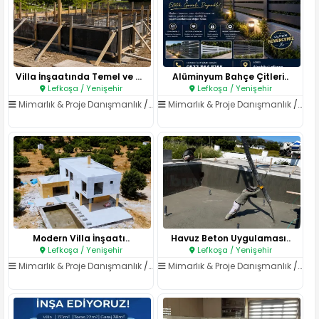
Villa İnşaatında Temel ve Kark..
Alüminyum Bahçe Çitleri..
Lefkoşa / Yenişehir
Lefkoşa / Yenişehir
Mimarlık & Proje Danışmanlık
/
Mimarlık Hizmetleri
Mimarlık & Proje Danışmanlık
/
Mima
Modern Villa İnşaatı..
Havuz Beton Uygulaması..
Lefkoşa / Yenişehir
Lefkoşa / Yenişehir
Mimarlık & Proje Danışmanlık
/
Mimarlık Hizmetleri
Mimarlık & Proje Danışmanlık
/
Mima