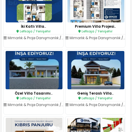
İki Katlı Villa..
Premium Villa Projesi..
Lefkoşa / Yenişehir
Lefkoşa / Yenişehir
Mimarlık & Proje Danışmanlık
/
Mimarlık Hizmetleri
Mimarlık & Proje Danışmanlık
/
Mima
Özel Villa Tasarımı..
Geniş Teraslı Villa..
Lefkoşa / Yenişehir
Lefkoşa / Yenişehir
Mimarlık & Proje Danışmanlık
/
Mimarlık Hizmetleri
Mimarlık & Proje Danışmanlık
/
Mima