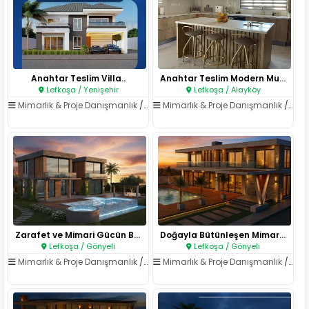
Anahtar Teslim Villa..
Anahtar Teslim Modern Mutfak Y..
Lefkoşa / Yenişehir
Lefkoşa / Alayköy
Mimarlık & Proje Danışmanlık
/
Mimarlık Hizmetleri
Mimarlık & Proje Danışmanlık
/
Mima
Zarafet ve Mimari Gücün Buluşt..
Doğayla Bütünleşen Mimari: Pan..
Lefkoşa / Gönyeli
Lefkoşa / Gönyeli
Mimarlık & Proje Danışmanlık
/
Mimarlık Hizmetleri
Mimarlık & Proje Danışmanlık
/
Mima