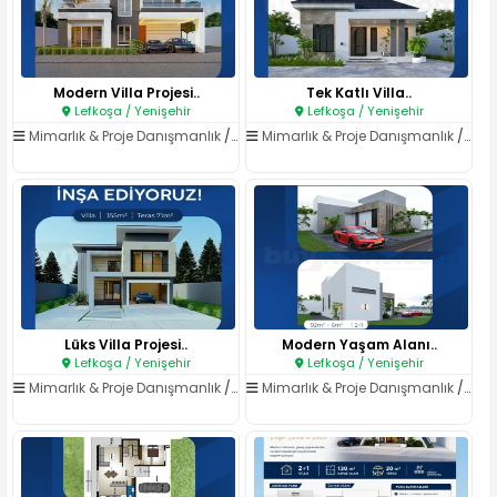
Modern Villa Projesi..
Tek Katlı Villa..
Lefkoşa / Yenişehir
Lefkoşa / Yenişehir
Mimarlık & Proje Danışmanlık
/
Mimarlık Hizmetleri
Mimarlık & Proje Danışmanlık
/
Mima
Lüks Villa Projesi..
Modern Yaşam Alanı..
Lefkoşa / Yenişehir
Lefkoşa / Yenişehir
Mimarlık & Proje Danışmanlık
/
Mimarlık Hizmetleri
Mimarlık & Proje Danışmanlık
/
Mima