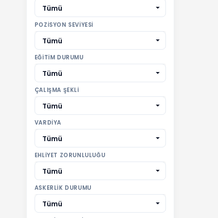
Tümü
POZISYON SEVIYESI
Tümü
EĞITIM DURUMU
Tümü
ÇALIŞMA ŞEKLI
Tümü
VARDIYA
Tümü
EHLIYET ZORUNLULUĞU
Tümü
ASKERLIK DURUMU
Tümü