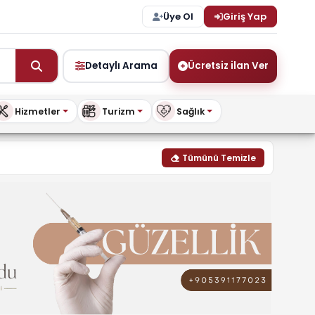
Üye Ol
Giriş Yap
Detaylı Arama
Ücretsiz ilan Ver
Hizmetler
Turizm
Sağlık
 buykibris.com
Tümünü Temizle