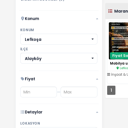
Maran
Konum
›
KONUM
Lefkoşa
İLÇE
Fiyat So
Alayköy
Lefko
İnşaat & U
Fiyat
›
1
—
Detaylar
›
LOKASYON