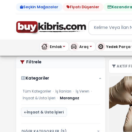
Seçkin Mağazalar
Fiyatı Düşenler
Kazandıra
Emlak
Araç
Yedek Parça
İş Veren Marangoz ilanlar
Filtrele
AKTIF FI
Kategoriler
›
Tüm Kategoriler
›
İş İlanları
›
İş Veren
›
İnşaat & Usta İşleri
›
Marangoz
İnşaat & Usta İşleri
DİĞER KATEGORİLER (9)
›