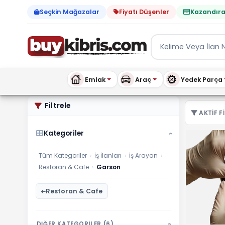
Seçkin Mağazalar
Fiyatı Düşenler
Kazandıra
Emlak
Araç
Yedek Parça
İş Arayan Garson ilanları,
Filtrele
AKTIF FI
Kategoriler
›
Tüm Kategoriler
›
İş İlanları
›
İş Arayan
›
Restoran & Cafe
›
Garson
Restoran & Cafe
DİĞER KATEGORİLER (6)
›