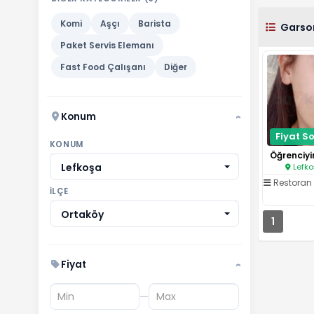
Komi
Aşçı
Barista
Garso
Paket Servis Elemanı
Fast Food Çalışanı
Diğer
Konum
›
Fiyat So
KONUM
Lefkoşa
Lefko
Restoran
İLÇE
Ortaköy
1
Fiyat
›
—