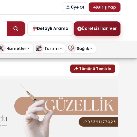
Üye Ol
Giriş Yap
Detaylı Arama
Ücretsiz ilan Ver
Hizmetler
Turizm
Sağlık
uykibris.com
Tümünü Temizle