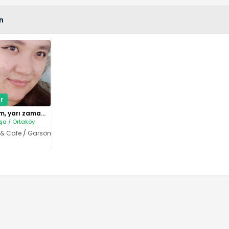
n
r
Öğrenciyim, yarı zamanlı iş ar..
şa / Ortaköy
 & Cafe
/
Garson