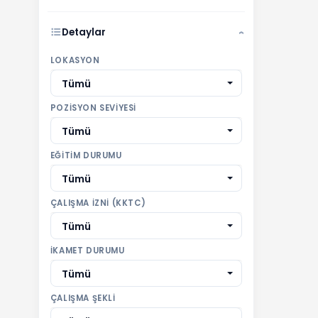
Detaylar
›
LOKASYON
Tümü
POZISYON SEVIYESI
Tümü
EĞITIM DURUMU
Tümü
ÇALIŞMA İZNI (KKTC)
Tümü
İKAMET DURUMU
Tümü
ÇALIŞMA ŞEKLI