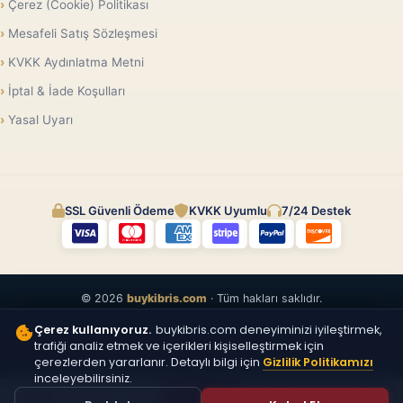
Çerez (Cookie) Politikası
Mesafeli Satış Sözleşmesi
KVKK Aydınlatma Metni
İptal & İade Koşulları
Yasal Uyarı
SSL Güvenli Ödeme
KVKK Uyumlu
7/24 Destek
© 2026
buykibris.com
· Tüm hakları saklıdır.
Çerez kullanıyoruz.
buykibris.com deneyiminizi iyileştirmek,
trafiği analiz etmek ve içerikleri kişiselleştirmek için
çerezlerden yararlanır. Detaylı bilgi için
Gizlilik Politikamızı
inceleyebilirsiniz.
ÜCRETSIZ