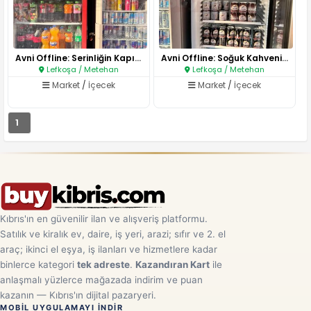
Avni Offline: Serinliğin Kapıs..
Avni Offline: Soğuk Kahvenin E..
Lefkoşa / Metehan
Lefkoşa / Metehan
Market
/
İçecek
Market
/
İçecek
1
Kıbrıs'ın en güvenilir ilan ve alışveriş platformu.
Satılık ve kiralık ev, daire, iş yeri, arazi; sıfır ve 2. el
araç; ikinci el eşya, iş ilanları ve hizmetlere kadar
binlerce kategori
tek adreste
.
Kazandıran Kart
ile
anlaşmalı yüzlerce mağazada indirim ve puan
kazanın — Kıbrıs'ın dijital pazaryeri.
MOBIL UYGULAMAYI INDIR