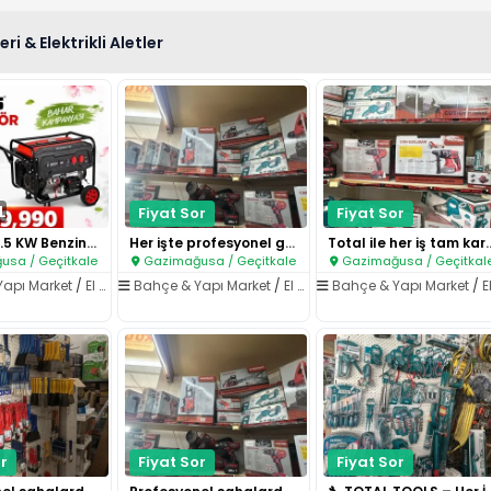
eri & Elektrikli Aletler
L
Fiyat Sor
Fiyat Sor
Geepas 6.5 KW Benzinli Jenerat..
Her işte profesyonel güç, Worc..
Total ile her iş 
sa / Geçitkale
Gazimağusa / Geçitkale
Gazimağusa / Geçitkal
Yapı Market
/
El Aletleri & Elektrikli Aletler
Bahçe & Yapı Market
/
El Aletleri & Elektrikli Aletler
Bahçe & Yapı Market
/
El Aletleri & Elektri
r
Fiyat Sor
Fiyat Sor