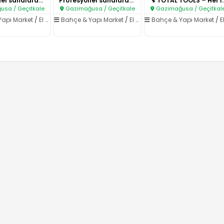
Profesyonel sahalarda Worcraft..
Profesyonel sahalarda Worcraft..
🔧 TOTAL TOOLS – H
sa / Geçitkale
Gazimağusa / Geçitkale
Gazimağusa / Geçitkal
Yapı Market
/
El Aletleri & Elektrikli Aletler
Bahçe & Yapı Market
/
El Aletleri & Elektrikli Aletler
Bahçe & Yapı Market
/
El Aletleri & Elektri