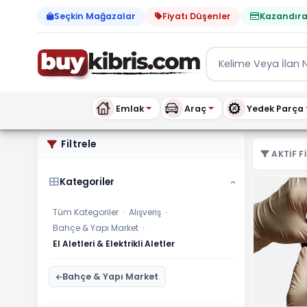
Seçkin Mağazalar
Fiyatı Düşenler
Kazandıra
Emlak
Araç
Yedek Parça
Bahçe & Yapı Market El Alet
Filtrele
AKTIF FI
Kategoriler
›
Tüm Kategoriler
›
Alışveriş
›
Bahçe & Yapı Market
›
El Aletleri & Elektrikli Aletler
Bahçe & Yapı Market