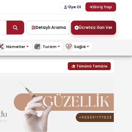
Üye Ol
Giriş Yap
Detaylı Arama
Ücretsiz ilan Ver
Hizmetler
Turizm
Sağlık
lanları, fiyatları & modell
Tümünü Temizle