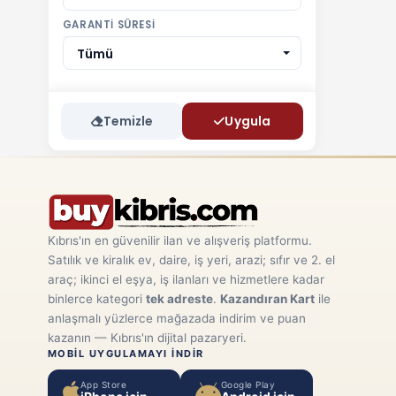
GARANTI SÜRESI
Tümü
Temizle
Uygula
Kıbrıs'ın en güvenilir ilan ve alışveriş platformu.
Satılık ve kiralık ev, daire, iş yeri, arazi; sıfır ve 2. el
araç; ikinci el eşya, iş ilanları ve hizmetlere kadar
binlerce kategori
tek adreste
.
Kazandıran Kart
ile
anlaşmalı yüzlerce mağazada indirim ve puan
kazanın — Kıbrıs'ın dijital pazaryeri.
MOBIL UYGULAMAYI INDIR
App Store
Google Play