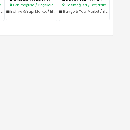
er İşin Tek A..
🔥 HARDEN PROFESSIONAL – Endüst..
🔥 HARDEN PROFESSIONAL TOOLS – ..
e
Gazimağusa / Geçitkale
Gazimağusa / Geçitkale
kli Aletler
Bahçe & Yapı Market
/
El Aletleri & Elektrikli Aletler
Bahçe & Yapı Market
/
El Aletleri & Elektrikli Aletler