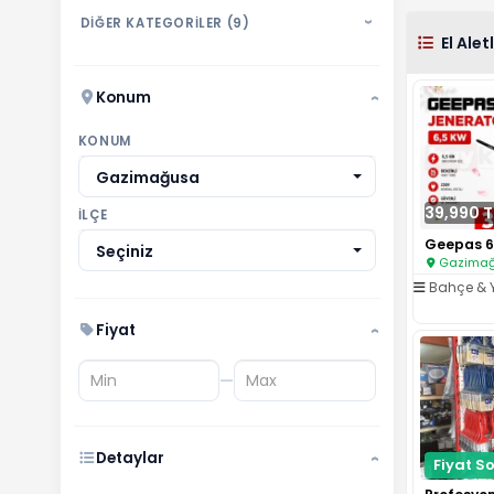
DİĞER KATEGORİLER (9)
›
El Aletl
Konum
›
KONUM
Gazimağusa
39,990 T
İLÇE
Seçiniz
Gazimağu
Bahçe & 
Fiyat
›
—
Detaylar
Fiyat So
›