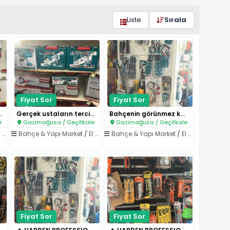
Liste
Sırala
Fiyat Sor
Fiyat Sor
tam kararında..
Gerçek ustaların tercihi: HARD..
Bahçenin görünmez kahramanı bu..
e
Gazimağusa / Geçitkale
Gazimağusa / Geçitkale
kli Aletler
Bahçe & Yapı Market
/
El Aletleri & Elektrikli Aletler
Bahçe & Yapı Market
/
El Aletleri & Elektrikli Aletler
Fiyat Sor
Fiyat Sor