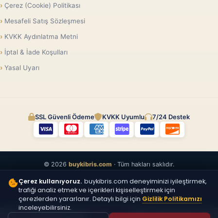
Çerez (Cookie) Politikası
Mesafeli Satış Sözleşmesi
KVKK Aydınlatma Metni
İptal & İade Koşulları
Yasal Uyarı
SSL Güvenli Ödeme
KVKK Uyumlu
7/24 Destek
© 2026
buykibris.com
· Tüm hakları saklıdır.
Çerez kullanıyoruz.
buykibris.com deneyiminizi iyileştirmek,
trafiği analiz etmek ve içerikleri kişiselleştirmek için
çerezlerden yararlanır. Detaylı bilgi için
Gizlilik Politikamızı
inceleyebilirsiniz.