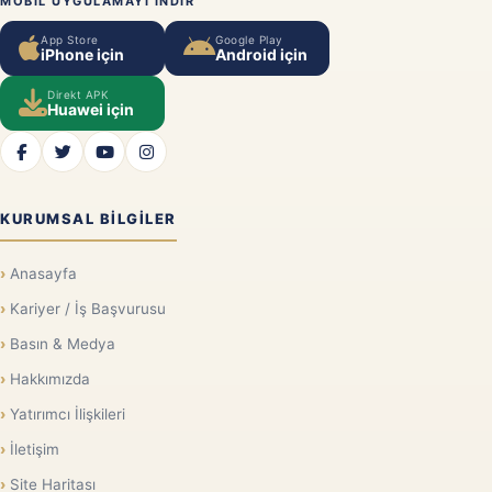
MOBIL UYGULAMAYI INDIR
App Store
Google Play
iPhone için
Android için
Direkt APK
Huawei için
KURUMSAL BILGILER
Anasayfa
Kariyer / İş Başvurusu
Basın & Medya
Hakkımızda
Yatırımcı İlişkileri
İletişim
Site Haritası