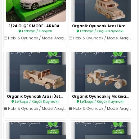
1/24 ÖLÇEK MODEL ARABA..
Organik Oyuncak Arazi Aracı..
Lefkoşa / Gönyeli
Lefkoşa / Küçük Kaymaklı
Hobi & Oyuncak
/
Model Araçlar & Maketler
Hobi & Oyuncak
/
Model Araçlar & Maketler
Organik Oyuncak Arazi Üstü Açı..
Organik Oyuncak İş Makinası..
Lefkoşa / Küçük Kaymaklı
Lefkoşa / Küçük Kaymaklı
Hobi & Oyuncak
/
Model Araçlar & Maketler
Hobi & Oyuncak
/
Model Araçlar & Maketler