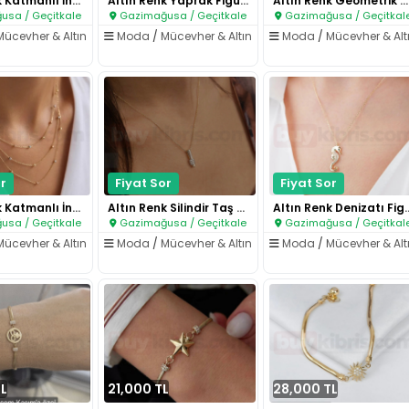
Altın Renk Katmanlı İnce Zinci..
Altın Renk Yaprak Figürlü Şık ..
Altın Renk Geometrik Taş Detay..
sa / Geçitkale
Gazimağusa / Geçitkale
Gazimağusa / Geçitkal
Mücevher & Altın
Moda
/
Mücevher & Altın
Moda
/
Mücevher & Alt
r
Fiyat Sor
Fiyat Sor
Altın Renk Katmanlı İnce Zinci..
Altın Renk Silindir Taş Detayl..
Altın Renk Deniza
sa / Geçitkale
Gazimağusa / Geçitkale
Gazimağusa / Geçitkal
Mücevher & Altın
Moda
/
Mücevher & Altın
Moda
/
Mücevher & Alt
L
21,000 TL
28,000 TL