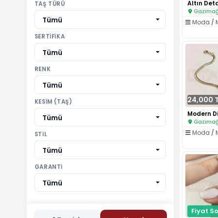
TAŞ TÜRÜ
Gazimağu
Tümü
Moda
/
SERTIFIKA
Tümü
RENK
Tümü
24,000 
KESIM (TAŞ)
Tümü
Gazimağu
Moda
/
STIL
Tümü
GARANTI
Tümü
Fiyat So