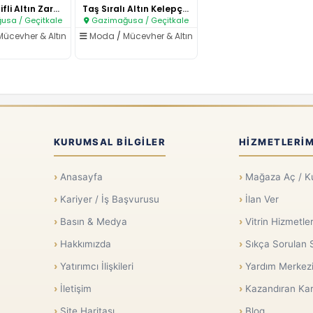
Çiçek Motifli Altın Zarafet Bi..
Taş Sıralı Altın Kelepçe Bilek..
sa / Geçitkale
Gazimağusa / Geçitkale
Mücevher & Altın
Moda
/
Mücevher & Altın
KURUMSAL BILGILER
HIZMETLERIM
Anasayfa
Mağaza Aç / K
Kariyer / İş Başvurusu
İlan Ver
Basın & Medya
Vitrin Hizmetler
Hakkımızda
Sıkça Sorulan 
Yatırımcı İlişkileri
Yardım Merkez
İletişim
Kazandıran Kar
Site Haritası
Blog