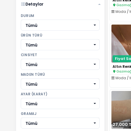
Detaylar
Gazimağu
›
Moda
/
DURUM
Tümü
ÜRÜN TÜRÜ
Tümü
CINSIYET
Fiyat So
Tümü
Gazimağu
MADEN TÜRÜ
Moda
/
Tümü
AYAR (KARAT)
Tümü
GRAMAJ
Tümü
27,000 T