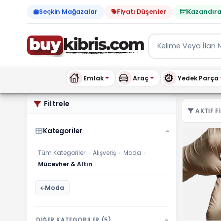
Seçkin Mağazalar
Fiyatı Düşenler
Kazandıra
Emlak
Araç
Yedek Parça
Moda Mücevher & Altın ila
Filtrele
AKTIF FI
Kategoriler
›
Tüm Kategoriler
›
Alışveriş
›
Moda
›
Mücevher & Altın
Moda
DİĞER KATEGORİLER (5)
›