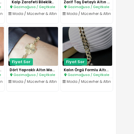
leklik – Kası..
Kalp Zarafeti Bileklik..
Zarif Taş Detaylı Altın Bilekl..
e
Gazimağusa / Geçitkale
Gazimağusa / Geçitkale
ın
Moda
/
Mücevher & Altın
Moda
/
Mücevher & Altın
Fiyat Sor
Fiyat Sor
li Altın Bile..
Dört Yapraklı Altın Motifli Zi..
Kalın Örgü Formlu Altın Bilekl..
e
Gazimağusa / Geçitkale
Gazimağusa / Geçitkale
ın
Moda
/
Mücevher & Altın
Moda
/
Mücevher & Altın