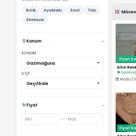
Butik
Ayakkabı
Saat
Takı
Mücevh
Aksesuar
Konum
›
KONUM
Fiyat So
Gazimağusa
Gazimağu
İLÇE
Moda
/
Geçitkale
Fiyat
›
—
Fiyat So