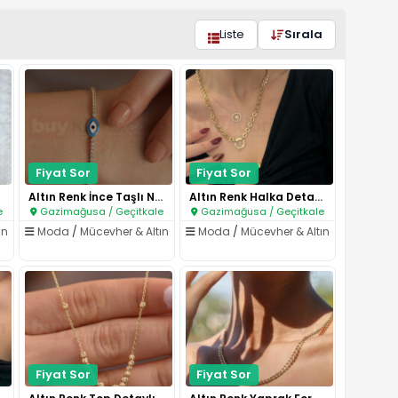
Liste
Sırala
Fiyat Sor
Fiyat Sor
Altın Renk İnce Taşlı Nazar Fi..
Altın Renk Halka Detaylı Kalın..
e
Gazimağusa / Geçitkale
Gazimağusa / Geçitkale
ın
Moda
/
Mücevher & Altın
Moda
/
Mücevher & Altın
Fiyat Sor
Fiyat Sor