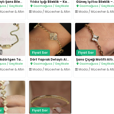
Altın Detaylı Şans Bilekliği –..
Yıldız Işığı Bileklik – Kasım’..
Güneş Işıltısı Bi
sa / Geçitkale
Gazimağusa / Geçitkale
Gazimağusa / Geçitkal
Mücevher & Altın
Moda
/
Mücevher & Altın
Moda
/
Mücevher & Alt
TL
Fiyat Sor
Fiyat Sor
Modern Dikdörtgen Taş Detaylı ..
Dört Yaprak Detaylı Altın Bile..
Şans Çiçeği Motif
sa / Geçitkale
Gazimağusa / Geçitkale
Gazimağusa / Geçitkal
Mücevher & Altın
Moda
/
Mücevher & Altın
Moda
/
Mücevher & Alt
r
Fiyat Sor