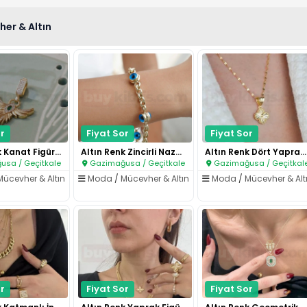
er & Altın
r
Fiyat Sor
Fiyat Sor
Altın Renk Kanat Figürlü Taşlı..
Altın Renk Zincirli Nazar Bonc..
Altın Renk Dört Yaprak Figürlü..
sa / Geçitkale
Gazimağusa / Geçitkale
Gazimağusa / Geçitkal
Mücevher & Altın
Moda
/
Mücevher & Altın
Moda
/
Mücevher & Alt
r
Fiyat Sor
Fiyat Sor