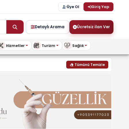
Üye Ol
Giriş Yap
Detaylı Arama
Ücretsiz ilan Ver
Hizmetler
Turizm
Sağlık
ri | buykibris.com
Tümünü Temizle