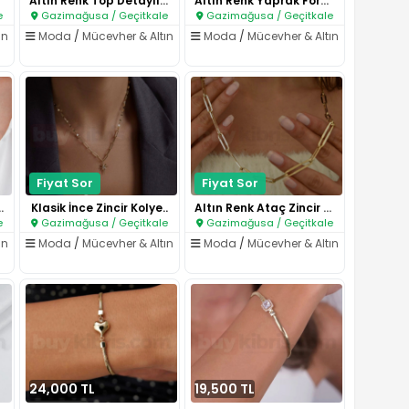
Altın Renk Top Detaylı İnce Zi..
Altın Renk Yaprak Formlu Zinci..
e
Gazimağusa / Geçitkale
Gazimağusa / Geçitkale
ın
Moda
/
Mücevher & Altın
Moda
/
Mücevher & Altın
Fiyat Sor
Fiyat Sor
tı Figürlü Za..
Klasik İnce Zincir Kolye..
Altın Renk Ataç Zincir Şık Kol..
e
Gazimağusa / Geçitkale
Gazimağusa / Geçitkale
ın
Moda
/
Mücevher & Altın
Moda
/
Mücevher & Altın
24,000 TL
19,500 TL