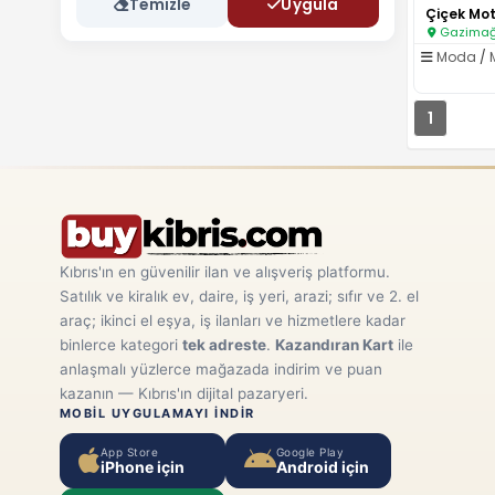
Temizle
Uygula
Gazimağu
Moda
/
1
Kıbrıs'ın en güvenilir ilan ve alışveriş platformu.
Satılık ve kiralık ev, daire, iş yeri, arazi; sıfır ve 2. el
araç; ikinci el eşya, iş ilanları ve hizmetlere kadar
binlerce kategori
tek adreste
.
Kazandıran Kart
ile
anlaşmalı yüzlerce mağazada indirim ve puan
kazanın — Kıbrıs'ın dijital pazaryeri.
MOBIL UYGULAMAYI INDIR
App Store
Google Play
iPhone için
Android için