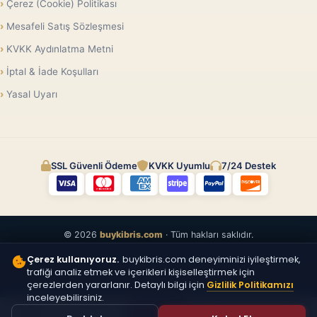
Çerez (Cookie) Politikası
Mesafeli Satış Sözleşmesi
KVKK Aydınlatma Metni
İptal & İade Koşulları
Yasal Uyarı
SSL Güvenli Ödeme
KVKK Uyumlu
7/24 Destek
© 2026
buykibris.com
· Tüm hakları saklıdır.
Çerez kullanıyoruz.
buykibris.com deneyiminizi iyileştirmek,
trafiği analiz etmek ve içerikleri kişiselleştirmek için
çerezlerden yararlanır. Detaylı bilgi için
Gizlilik Politikamızı
inceleyebilirsiniz.
ÜCRETSIZ