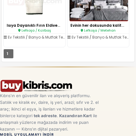
Isıya Dayanıklı Fırın Eldiveni..
Evinin her dokusunda kalite, h..
Lefkoşa / Kızılbaş
Lefkoşa / Metehan
Ev Tekstili
/
Banyo & Mutfak Tekstili
Ev Tekstili
/
Banyo & Mutfak Tekstili
1
Kıbrıs'ın en güvenilir ilan ve alışveriş platformu.
Satılık ve kiralık ev, daire, iş yeri, arazi; sıfır ve 2. el
araç; ikinci el eşya, iş ilanları ve hizmetlere kadar
binlerce kategori
tek adreste
.
Kazandıran Kart
ile
anlaşmalı yüzlerce mağazada indirim ve puan
kazanın — Kıbrıs'ın dijital pazaryeri.
MOBIL UYGULAMAYI INDIR