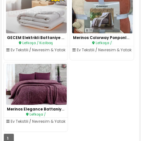
GECEM Elektrikli Battaniye – Ç..
Merinos Colorway Ponponlu Batt..
Lefkoşa / Kızılbaş
Lefkoşa /
Ev Tekstili
/
Nevresim & Yatak
Ev Tekstili
/
Nevresim & Yatak
Merinos Elegance Battaniye il..
Lefkoşa /
Ev Tekstili
/
Nevresim & Yatak
1