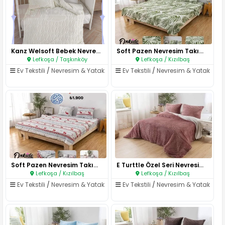
Kanz Welsoft Bebek Nevresim Ta..
Soft Pazen Nevresim Takımı / s..
Lefkoşa / Taşkınköy
Lefkoşa / Kızılbaş
Ev Tekstili
/
Nevresim & Yatak
Ev Tekstili
/
Nevresim & Yatak
Soft Pazen Nevresim Takımı / s..
E Turttle Özel Seri Nevresim T..
Lefkoşa / Kızılbaş
Lefkoşa / Kızılbaş
Ev Tekstili
/
Nevresim & Yatak
Ev Tekstili
/
Nevresim & Yatak