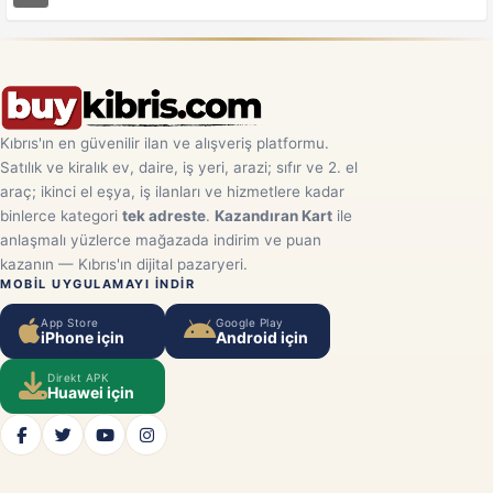
Kıbrıs'ın en güvenilir ilan ve alışveriş platformu.
Satılık ve kiralık ev, daire, iş yeri, arazi; sıfır ve 2. el
araç; ikinci el eşya, iş ilanları ve hizmetlere kadar
binlerce kategori
tek adreste
.
Kazandıran Kart
ile
anlaşmalı yüzlerce mağazada indirim ve puan
kazanın — Kıbrıs'ın dijital pazaryeri.
MOBIL UYGULAMAYI INDIR
App Store
Google Play
iPhone için
Android için
Direkt APK
Huawei için