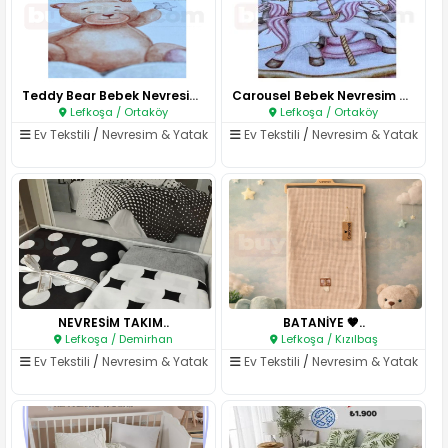
Teddy Bear Bebek Nevresim Takı..
Carousel Bebek Nevresim Takımı..
Lefkoşa / Ortaköy
Lefkoşa / Ortaköy
Ev Tekstili
/
Nevresim & Yatak
Ev Tekstili
/
Nevresim & Yatak
NEVRESİM TAKIM..
BATANİYE 🤎..
Lefkoşa / Demirhan
Lefkoşa / Kızılbaş
Ev Tekstili
/
Nevresim & Yatak
Ev Tekstili
/
Nevresim & Yatak