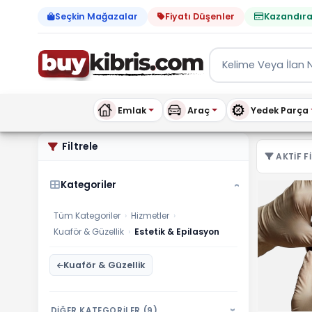
Seçkin Mağazalar
Fiyatı Düşenler
Kazandıra
Emlak
Araç
Yedek Parça
Hizmetler Estetik & Epilas
Filtrele
AKTIF FI
Kategoriler
›
Tüm Kategoriler
›
Hizmetler
›
Kuaför & Güzellik
›
Estetik & Epilasyon
Kuaför & Güzellik
DİĞER KATEGORİLER (9)
›