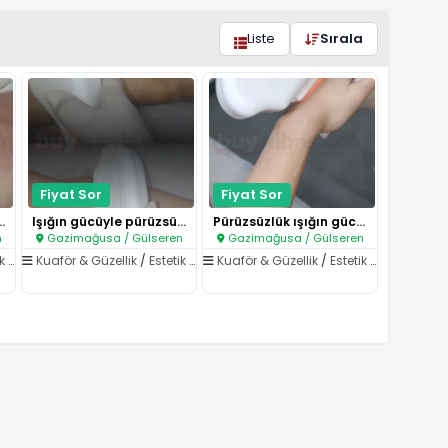
Liste
Sırala
Fiyat Sor
Fiyat Sor
güç, süreçte sak..
Işığın gücüyle pürüzsüzlüğe bi..
Pürüzsüzlük ışığın gücüyle baş..
n
Gazimağusa / Gülseren
Gazimağusa / Gülseren
syon
Kuaför & Güzellik
/
Estetik & Epilasyon
Kuaför & Güzellik
/
Estetik & Epilasyon