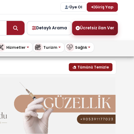
Üye Ol
Giriş Yap
Detaylı Arama
Ücretsiz ilan Ver
Hizmetler
Turizm
Sağlık
odelleri | buykibris.com
Tümünü Temizle