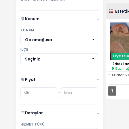
Esteti
Konum
›
KONUM
Gazimağusa
İLÇE
Fiyat So
Seçiniz
Erkek laz
Gazimağ
Kuaför & 
Fiyat
›
1
—
Detaylar
›
HIZMET TÜRÜ