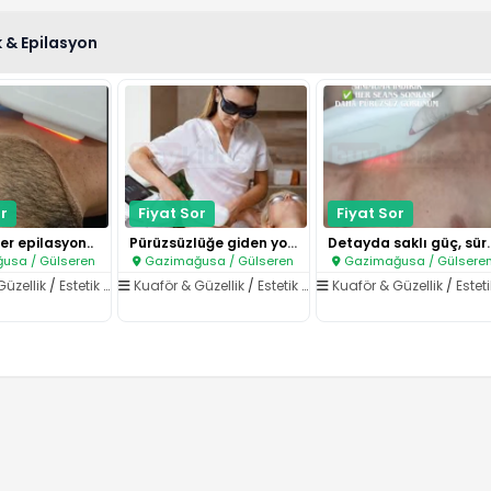
k & Epilasyon
r
Fiyat Sor
Fiyat Sor
er epilasyon..
Pürüzsüzlüğe giden yol, doğru ..
Detayda saklı 
usa / Gülseren
Gazimağusa / Gülseren
Gazimağusa / Gülsere
Güzellik
/
Estetik & Epilasyon
Kuaför & Güzellik
/
Estetik & Epilasyon
Kuaför & Güzellik
/
Estetik & Epila