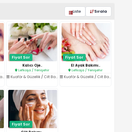
Liste
Sırala
Fiyat Sor
Fiyat Sor
Kalıcı Oje..
El Ayak Bakımı..
Lefkoşa / Yenişehir
Lefkoşa / Yenişehir
ımı
Kuaför & Güzellik
/
Cilt Bakımı
Kuaför & Güzellik
/
Cilt Bakımı
Fiyat Sor