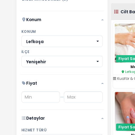
Cilt B
Konum
›
KONUM
Lefkoşa
İLÇE
Fiyat So
Yenişehir
Ma
Lefkoş
Kuaför & 
Fiyat
›
—
Detaylar
›
Fiyat So
HIZMET TÜRÜ