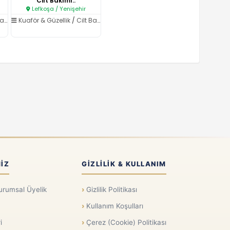
Cilt Bakımı..
Lefkoşa / Yenişehir
ımı
Kuaför & Güzellik
/
Cilt Bakımı
IZ
GIZLILIK & KULLANIM
urumsal Üyelik
Gizlilik Politikası
Kullanım Koşulları
i
Çerez (Cookie) Politikası