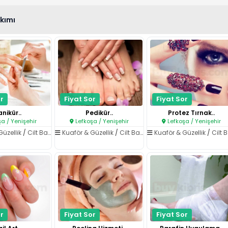
akımı
r
Fiyat Sor
Fiyat Sor
nikür..
Pedikür..
Protez Tırnak..
a / Yenişehir
Lefkoşa / Yenişehir
Lefkoşa / Yenişehir
Güzellik
/
Cilt Bakımı
Kuaför & Güzellik
/
Cilt Bakımı
Kuaför & Güzellik
/
Cilt Bak
r
Fiyat Sor
Fiyat Sor