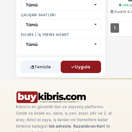
Na
Tümü
Lefkoş
Kuaför & 
ÇALIŞMA SAATLERI
Tümü
1
EVLERE / İŞ YERINE HIZMET
Tümü
Temizle
Uygula
Kıbrıs'ın en güvenilir ilan ve alışveriş platformu.
Satılık ve kiralık ev, daire, iş yeri, arazi; sıfır ve 2. el
araç; ikinci el eşya, iş ilanları ve hizmetlere kadar
binlerce kategori
tek adreste
.
Kazandıran Kart
ile