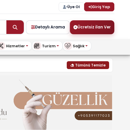
Üye Ol
Giriş Yap
Detaylı Arama
Ücretsiz ilan Ver
Hizmetler
Turizm
Sağlık
 | buykibris.com
Tümünü Temizle