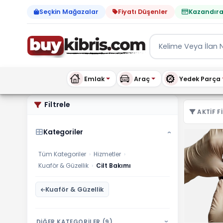
Seçkin Mağazalar
Fiyatı Düşenler
Kazandıra
Emlak
Araç
Yedek Parça
Hizmetler Cilt Bakımı ilan
Filtrele
AKTIF FI
Kategoriler
›
Tüm Kategoriler
›
Hizmetler
›
Kuaför & Güzellik
›
Cilt Bakımı
Kuaför & Güzellik
DİĞER KATEGORİLER (9)
›