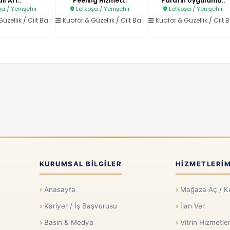
il Art..
Peeling Hizmeti..
Parafin Uygulama..
a / Yenişehir
Lefkoşa / Yenişehir
Lefkoşa / Yenişehir
Güzellik
/
Cilt Bakımı
Kuaför & Güzellik
/
Cilt Bakımı
Kuaför & Güzellik
/
Cilt Bak
KURUMSAL BILGILER
HIZMETLERIM
Anasayfa
Mağaza Aç / K
Kariyer / İş Başvurusu
İlan Ver
Basın & Medya
Vitrin Hizmetler