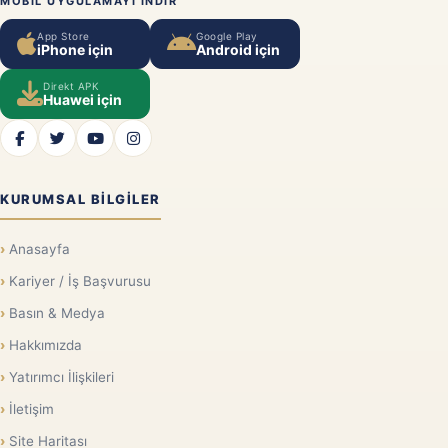
MOBIL UYGULAMAYI INDIR
App Store
Google Play
iPhone için
Android için
Direkt APK
Huawei için
KURUMSAL BILGILER
Anasayfa
Kariyer / İş Başvurusu
Basın & Medya
Hakkımızda
Yatırımcı İlişkileri
İletişim
Site Haritası