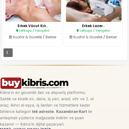
Erkek Vücut Kılı..
Erkek Lazer..
Lefkoşa / Yenişehir
Lefkoşa / Yenişehir
Kuaför & Güzellik
/
Berber
Kuaför & Güzellik
/
Berber
1
Kıbrıs'ın en güvenilir ilan ve alışveriş platformu.
Satılık ve kiralık ev, daire, iş yeri, arazi; sıfır ve 2. el
araç; ikinci el eşya, iş ilanları ve hizmetlere kadar
binlerce kategori
tek adreste
.
Kazandıran Kart
ile
anlaşmalı yüzlerce mağazada indirim ve puan
kazanın — Kıbrıs'ın dijital pazaryeri.