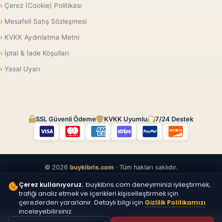
Çerez (Cookie) Politikası
Mesafeli Satış Sözleşmesi
KVKK Aydınlatma Metni
İptal & İade Koşulları
Yasal Uyarı
SSL Güvenli Ödeme
KVKK Uyumlu
7/24 Destek
© 2026
buykibris.com
· Tüm hakları saklıdır.
Çerez kullanıyoruz.
buykibris.com deneyiminizi iyileştirmek,
trafiği analiz etmek ve içerikleri kişiselleştirmek için
çerezlerden yararlanır. Detaylı bilgi için
Gizlilik Politikamızı
inceleyebilirsiniz.