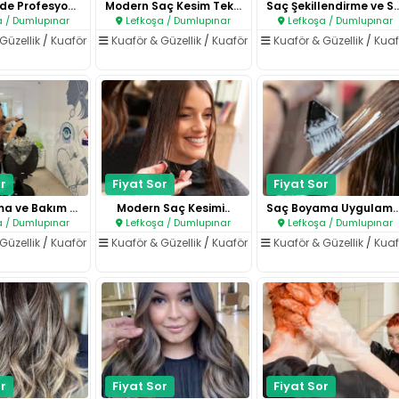
Salon İçinde Profesyonel Hizme..
Modern Saç Kesim Teknikleri..
Saç Şekillendirme ve 
 / Dumlupınar
Lefkoşa / Dumlupınar
Lefkoşa / Dumlupınar
Güzellik
/
Kuaför
Kuaför & Güzellik
/
Kuaför
Kuaför & Güzellik
/
Kuaf
r
Fiyat Sor
Fiyat Sor
Saç Yıkama ve Bakım Uygulaması..
Modern Saç Kesimi..
Saç Boyama Uygula
 / Dumlupınar
Lefkoşa / Dumlupınar
Lefkoşa / Dumlupınar
Güzellik
/
Kuaför
Kuaför & Güzellik
/
Kuaför
Kuaför & Güzellik
/
Kuaf
r
Fiyat Sor
Fiyat Sor