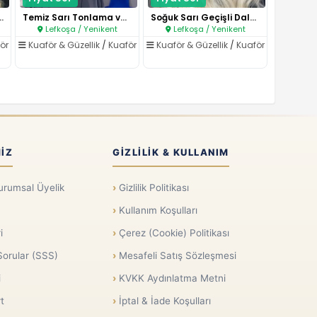
rı Dalga Uygulam..
Temiz Sarı Tonlama ve Kesim So..
Soğuk Sarı Geçişli Dalgalı Uyg..
Lefkoşa / Yenikent
Lefkoşa / Yenikent
ör
Kuaför & Güzellik
/
Kuaför
Kuaför & Güzellik
/
Kuaför
IZ
GIZLILIK & KULLANIM
urumsal Üyelik
Gizlilik Politikası
Kullanım Koşulları
i
Çerez (Cookie) Politikası
Sorular (SSS)
Mesafeli Satış Sözleşmesi
i
KVKK Aydınlatma Metni
t
İptal & İade Koşulları