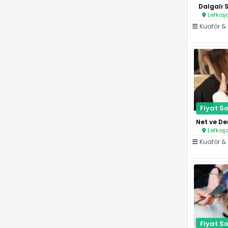
Dalgalı 
Lefkoşa
Kuaför & 
Fiyat So
Lefkoşa
Kuaför & 
Fiyat So