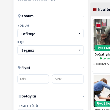
Kuafö
Konum
›
KONUM
Lefkoşa
İLÇE
Fiyat So
Seçiniz
Lefko
Kuaför & 
Fiyat
›
—
Detaylar
›
Fiyat So
HIZMET TÜRÜ