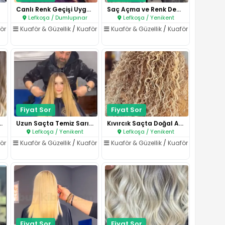
Canlı Renk Geçişi Uygulaması..
Saç Açma ve Renk Dengeleme İşl..
Lefkoşa / Dumlupınar
Lefkoşa / Yenikent
ör
Kuaför & Güzellik
/
Kuaför
Kuaför & Güzellik
/
Kuaför
Fiyat Sor
Fiyat Sor
i Ombre Uygulama..
Uzun Saçta Temiz Sarı Dengelem..
Kıvırcık Saçta Doğal Açma ve C..
Lefkoşa / Yenikent
Lefkoşa / Yenikent
ör
Kuaför & Güzellik
/
Kuaför
Kuaför & Güzellik
/
Kuaför
Fiyat Sor
Fiyat Sor