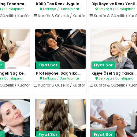
Saç Tasarımı..
Küllü Ton Renk Uygulaması..
Dip Boya ve Renk Yeni
 / Dumlupınar
Lefkoşa / Dumlupınar
Lefkoşa / Dumlupınar
Güzellik
/
Kuaför
Kuaför & Güzellik
/
Kuaför
Kuaför & Güzellik
/
Kuaf
r
Fiyat Sor
Fiyat Sor
Net ve Dengeli Saç Kesimi..
Profesyonel Saç Yıkama Deneyim..
Kişiye Özel Saç Tasarım
 / Dumlupınar
Lefkoşa / Dumlupınar
Lefkoşa / Dumlupınar
Güzellik
/
Kuaför
Kuaför & Güzellik
/
Kuaför
Kuaför & Güzellik
/
Kuaf
r
Fiyat Sor
Fiyat Sor