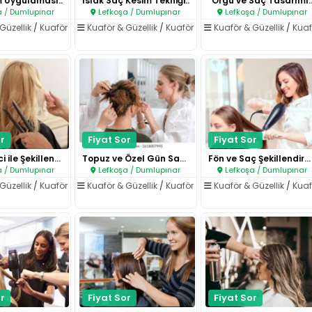
m Uygulaması..
Islak Saç Kesim Tekniği..
Örgü ve Saç Tasarımı.
 / Dumlupınar
Lefkoşa / Dumlupınar
Lefkoşa / Dumlupınar
Güzellik
/
Kuaför
Kuaför & Güzellik
/
Kuaför
Kuaför & Güzellik
/
Kuaf
r
Fiyat Sor
Fiyat Sor
Düzleştirici ile Şekillendirme..
Topuz ve Özel Gün Saç Tasarımı..
Fön ve Saç Şekillendirme..
 / Dumlupınar
Lefkoşa / Dumlupınar
Lefkoşa / Dumlupınar
Güzellik
/
Kuaför
Kuaför & Güzellik
/
Kuaför
Kuaför & Güzellik
/
Kuaf
r
Fiyat Sor
Fiyat Sor