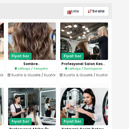
Liste
Sırala
Fiyat Sor
Fiyat Sor
Sombre..
Profesyonel Salon Kesimi..
Lefkoşa / Yenişehir
Lefkoşa / Dumlupınar
ör
Kuaför & Güzellik
/
Kuaför
Kuaför & Güzellik
/
Kuaför
Fiyat Sor
Fiyat Sor