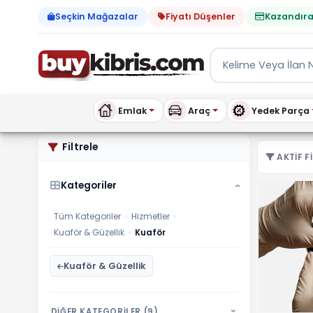
Seçkin Mağazalar
Fiyatı Düşenler
Kazandıra
Emlak
Araç
Yedek Parça
Hizmetler Kuaför ilanları,
Filtrele
AKTIF FI
Kategoriler
›
Tüm Kategoriler
›
Hizmetler
›
Kuaför & Güzellik
›
Kuaför
Kuaför & Güzellik
DİĞER KATEGORİLER (9)
›