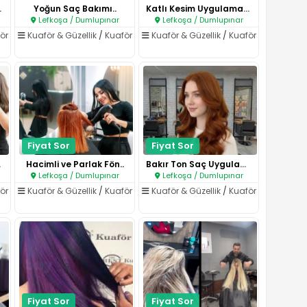
leme..
Yoğun Saç Bakımı..
Katlı Kesim Uygulaması..
Lefkoşa / Dumlupınar
Lefkoşa / Dumlupınar
ör
Kuaför & Güzellik
/
Kuaför
Kuaför & Güzellik
/
Kuaför
Fiyat Sor
Fiyat Sor
ı..
Hacimli ve Parlak Fön..
Bakır Ton Saç Uygulaması..
Lefkoşa / Dumlupınar
Lefkoşa / Dumlupınar
ör
Kuaför & Güzellik
/
Kuaför
Kuaför & Güzellik
/
Kuaför
Fiyat Sor
Fiyat Sor