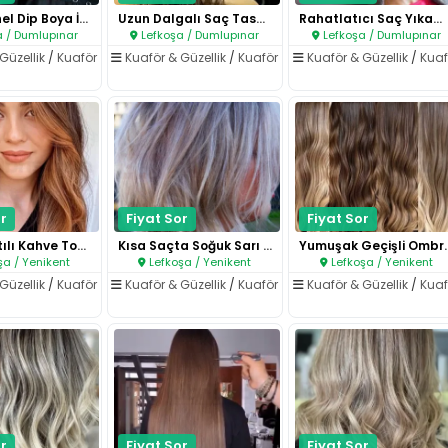
Profesyonel Dip Boya İşlemi..
Uzun Dalgalı Saç Tasarımı..
Rahatlatıcı Saç Yıkama Hizmeti..
 / Dumlupınar
Lefkoşa / Dumlupınar
Lefkoşa / Dumlupınar
Güzellik
/
Kuaför
Kuaför & Güzellik
/
Kuaför
Kuaför & Güzellik
/
Kuaf
r
Fiyat Sor
Fiyat Sor
Doğal Işıltılı Kahve Tonları..
Kısa Saçta Soğuk Sarı Geçişler..
Yumuşak Geçişl
şa / Yenikent
Lefkoşa / Yenikent
Lefkoşa / Yenikent
Güzellik
/
Kuaför
Kuaför & Güzellik
/
Kuaför
Kuaför & Güzellik
/
Kuaf
r
Fiyat Sor
Fiyat Sor