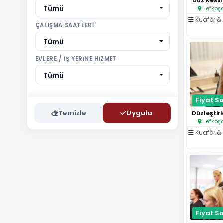
Düz Kesi
Tümü
Lefkoşa
Kuaför & 
ÇALIŞMA SAATLERI
Tümü
EVLERE / İŞ YERINE HIZMET
Tümü
Fiyat So
Temizle
Uygula
Lefkoşa
Kuaför & 
Fiyat So