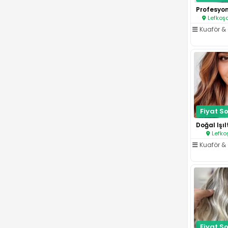
Lefkoşa
Kuaför & 
Fiyat So
Lefko
Kuaför & 
Fiyat So