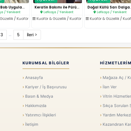
Küllü Sarı Bob Uygulaması..
Keratin Bakımı ile Pürüzsüz Uz..
Doğal Küllü Sa
şa / Yenikent
Lefkoşa / Yenikent
Lefkoşa / Yenikent
Güzellik
/
Kuaför
Kuaför & Güzellik
/
Kuaför
Kuaför & Güzellik
/
Kuaf
...
3
5
İleri >
KURUMSAL BILGILER
HIZMETLERIM
Anasayfa
Mağaza Aç / K
Kariyer / İş Başvurusu
İlan Ver
Basın & Medya
Vitrin Hizmetler
Hakkımızda
Sıkça Sorulan 
Yatırımcı İlişkileri
Yardım Merkez
İletişim
Kazandıran Kar