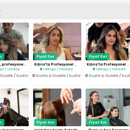
r
r
Fiyat Sor
Fiyat Sor
Doğal ışık, profesyonel dokunu..
Kıbrıs’ta Profesyonel Saç Bakı..
Kıbrıs’ta Profesyonel Ombre ve..
şa / Ortaköy
Lefkoşa / Yenikent
Lefkoşa / Yenikent
Güzellik
/
Kuaför
Kuaför & Güzellik
/
Kuaför
Kuaför & Güzellik
/
Kuaf
r
Fiyat Sor
Fiyat Sor