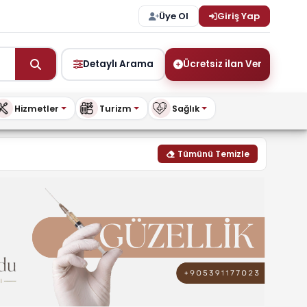
Üye Ol
Giriş Yap
Detaylı Arama
Ücretsiz ilan Ver
Hizmetler
Turizm
Sağlık
uykibris.com
Tümünü Temizle