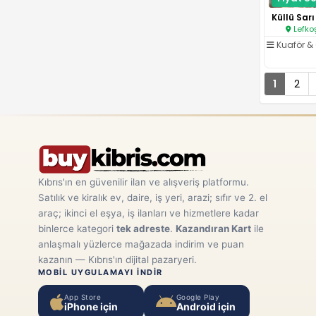
Lefko
Kuaför & 
1
2
Kıbrıs'ın en güvenilir ilan ve alışveriş platformu.
Satılık ve kiralık ev, daire, iş yeri, arazi; sıfır ve 2. el
araç; ikinci el eşya, iş ilanları ve hizmetlere kadar
binlerce kategori
tek adreste
.
Kazandıran Kart
ile
anlaşmalı yüzlerce mağazada indirim ve puan
kazanın — Kıbrıs'ın dijital pazaryeri.
MOBIL UYGULAMAYI INDIR
App Store
Google Play
iPhone için
Android için