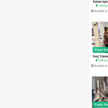
Lefkoşa
Kuaför & 
Fiyat So
Lefkoşa
Kuaför & 
Fiyat So