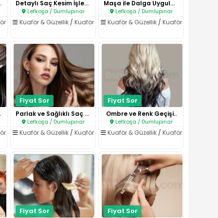
Sabitleme..
Detaylı Saç Kesim İşlemi..
Maşa ile Dalga Uygulaması..
Lefkoşa / Dumlupınar
Lefkoşa / Dumlupınar
ör
Kuaför & Güzellik
/
Kuaför
Kuaför & Güzellik
/
Kuaför
Fiyat Sor
Fiyat Sor
ması..
Parlak ve Sağlıklı Saç Görünüm..
Ombre ve Renk Geçişi..
Lefkoşa / Dumlupınar
Lefkoşa / Dumlupınar
ör
Kuaför & Güzellik
/
Kuaför
Kuaför & Güzellik
/
Kuaför
Fiyat Sor
Fiyat Sor