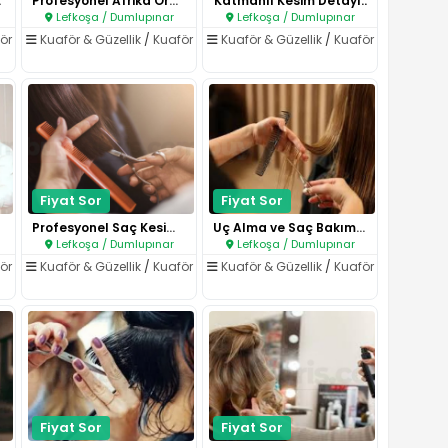
.
Profesyonel Afrika Örgüsü..
Katmanlı Kesim Detayı..
Lefkoşa / Dumlupınar
Lefkoşa / Dumlupınar
ör
Kuaför & Güzellik
/
Kuaför
Kuaför & Güzellik
/
Kuaför
Fiyat Sor
Fiyat Sor
Profesyonel Saç Kesimi..
Uç Alma ve Saç Bakım Kesimi..
Lefkoşa / Dumlupınar
Lefkoşa / Dumlupınar
ör
Kuaför & Güzellik
/
Kuaför
Kuaför & Güzellik
/
Kuaför
Fiyat Sor
Fiyat Sor