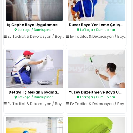
İç Cephe Boya Uygulaması..
Duvar Boya Yenileme Çalışması..
Lefkoşa / Dumlupınar
Lefkoşa / Dumlupınar
Ev Tadilat & Dekorasyon
/
Boya & Badana
Ev Tadilat & Dekorasyon
/
Boya & Badana
Detaylı İç Mekan Boyama..
Yüzey Düzeltme ve Boya Uygulam..
Lefkoşa / Dumlupınar
Lefkoşa / Dumlupınar
Ev Tadilat & Dekorasyon
/
Boya & Badana
Ev Tadilat & Dekorasyon
/
Boya & Badana