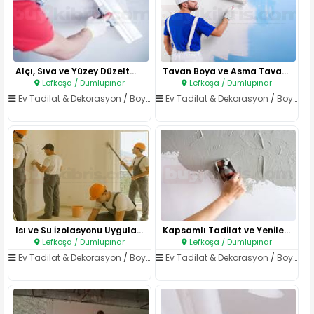
Alçı, Sıva ve Yüzey Düzeltme H..
Tavan Boya ve Asma Tavan Uygul..
Lefkoşa / Dumlupınar
Lefkoşa / Dumlupınar
Ev Tadilat & Dekorasyon
/
Boya & Badana
Ev Tadilat & Dekorasyon
/
Boya & Badana
Isı ve Su İzolasyonu Uygulamal..
Kapsamlı Tadilat ve Yenileme H..
Lefkoşa / Dumlupınar
Lefkoşa / Dumlupınar
Ev Tadilat & Dekorasyon
/
Boya & Badana
Ev Tadilat & Dekorasyon
/
Boya & Badana