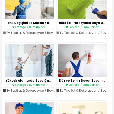
Renk Değişimi ile Mekan Yenile..
Rulo ile Profesyonel Boya Uygu..
Lefkoşa / Dumlupınar
Lefkoşa / Dumlupınar
Ev Tadilat & Dekorasyon
/
Boya & Badana
Ev Tadilat & Dekorasyon
/
Boya & Badana
Yüksek Alanlarda Boya Çalışmas..
Düz ve Temiz Duvar Boyama..
Lefkoşa / Dumlupınar
Lefkoşa / Dumlupınar
Ev Tadilat & Dekorasyon
/
Boya & Badana
Ev Tadilat & Dekorasyon
/
Boya & Badana