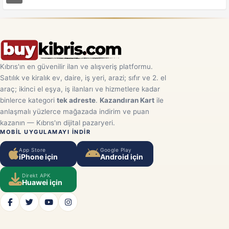
Kıbrıs'ın en güvenilir ilan ve alışveriş platformu.
Satılık ve kiralık ev, daire, iş yeri, arazi; sıfır ve 2. el
araç; ikinci el eşya, iş ilanları ve hizmetlere kadar
binlerce kategori
tek adreste
.
Kazandıran Kart
ile
anlaşmalı yüzlerce mağazada indirim ve puan
kazanın — Kıbrıs'ın dijital pazaryeri.
MOBIL UYGULAMAYI INDIR
App Store
Google Play
iPhone için
Android için
Direkt APK
Huawei için