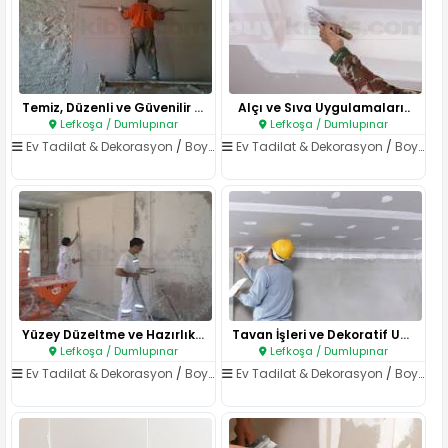
Temiz, Düzenli ve Güvenilir İş..
Alçı ve Sıva Uygulamaları..
Lefkoşa / Dumlupınar
Lefkoşa / Dumlupınar
Ev Tadilat & Dekorasyon
/
Boya & Badana
Ev Tadilat & Dekorasyon
/
Boya & Badana
Yüzey Düzeltme ve Hazırlık Hiz..
Tavan İşleri ve Dekoratif Uygu..
Lefkoşa / Dumlupınar
Lefkoşa / Dumlupınar
Ev Tadilat & Dekorasyon
/
Boya & Badana
Ev Tadilat & Dekorasyon
/
Boya & Badana