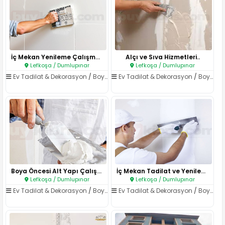
İç Mekan Yenileme Çalışmaları..
Alçı ve Sıva Hizmetleri..
Lefkoşa / Dumlupınar
Lefkoşa / Dumlupınar
Ev Tadilat & Dekorasyon
/
Boya & Badana
Ev Tadilat & Dekorasyon
/
Boya & Badana
Boya Öncesi Alt Yapı Çalışmala..
İç Mekan Tadilat ve Yenileme..
Lefkoşa / Dumlupınar
Lefkoşa / Dumlupınar
Ev Tadilat & Dekorasyon
/
Boya & Badana
Ev Tadilat & Dekorasyon
/
Boya & Badana