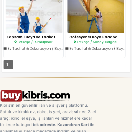
Kapsamlı Boya ve Tadilat Hizme..
Profesyonel Boya Badana Hizmet..
Lefkoşa / Dumlupınar
Lefkoşa / Sanayi Bölgesi
Ev Tadilat & Dekorasyon
/
Boya & Badana
Ev Tadilat & Dekorasyon
/
Boya & Badana
1
Kıbrıs'ın en güvenilir ilan ve alışveriş platformu.
Satılık ve kiralık ev, daire, iş yeri, arazi; sıfır ve 2. el
araç; ikinci el eşya, iş ilanları ve hizmetlere kadar
binlerce kategori
tek adreste
.
Kazandıran Kart
ile
anlaşmalı yüzlerce mağazada indirim ve puan