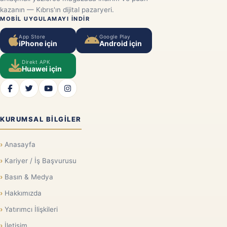
kazanın — Kıbrıs'ın dijital pazaryeri.
MOBIL UYGULAMAYI INDIR
App Store
Google Play
iPhone için
Android için
Direkt APK
Huawei için
KURUMSAL BILGILER
Anasayfa
Kariyer / İş Başvurusu
Basın & Medya
Hakkımızda
Yatırımcı İlişkileri
İletişim