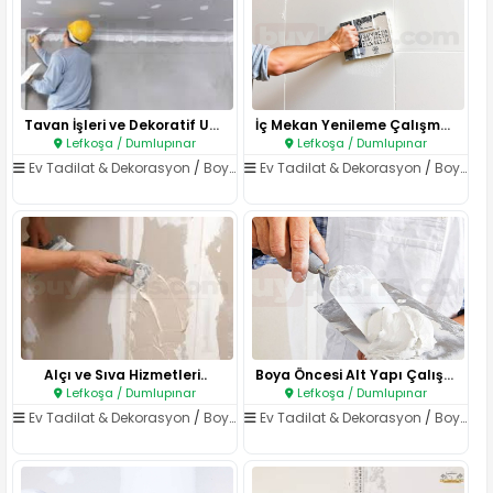
Tavan İşleri ve Dekoratif Uygu..
İç Mekan Yenileme Çalışmaları..
Lefkoşa / Dumlupınar
Lefkoşa / Dumlupınar
Ev Tadilat & Dekorasyon
/
Boya & Badana
Ev Tadilat & Dekorasyon
/
Boya & Badana
Alçı ve Sıva Hizmetleri..
Boya Öncesi Alt Yapı Çalışmala..
Lefkoşa / Dumlupınar
Lefkoşa / Dumlupınar
Ev Tadilat & Dekorasyon
/
Boya & Badana
Ev Tadilat & Dekorasyon
/
Boya & Badana