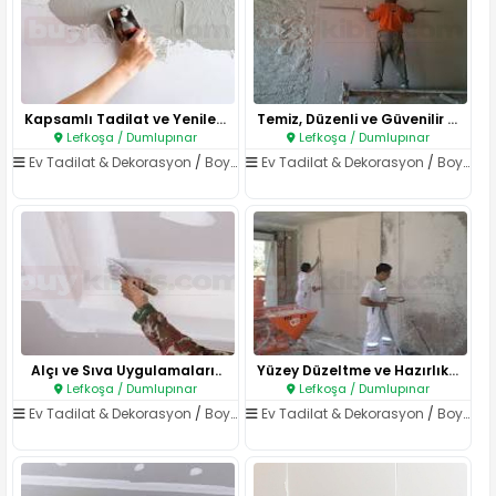
Kapsamlı Tadilat ve Yenileme H..
Temiz, Düzenli ve Güvenilir İş..
Lefkoşa / Dumlupınar
Lefkoşa / Dumlupınar
Ev Tadilat & Dekorasyon
/
Boya & Badana
Ev Tadilat & Dekorasyon
/
Boya & Badana
Alçı ve Sıva Uygulamaları..
Yüzey Düzeltme ve Hazırlık Hiz..
Lefkoşa / Dumlupınar
Lefkoşa / Dumlupınar
Ev Tadilat & Dekorasyon
/
Boya & Badana
Ev Tadilat & Dekorasyon
/
Boya & Badana