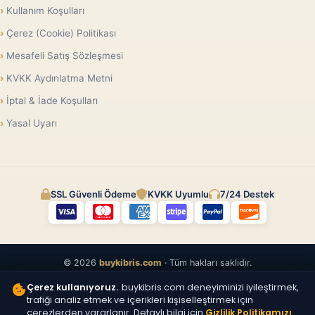
Kullanım Koşulları
Çerez (Cookie) Politikası
Mesafeli Satış Sözleşmesi
KVKK Aydınlatma Metni
İptal & İade Koşulları
Yasal Uyarı
SSL Güvenli Ödeme
KVKK Uyumlu
7/24 Destek
© 2026
buykibris.com
· Tüm hakları saklıdır.
Çerez kullanıyoruz.
buykibris.com deneyiminizi iyileştirmek,
trafiği analiz etmek ve içerikleri kişiselleştirmek için
çerezlerden yararlanır. Detaylı bilgi için
Gizlilik Politikamızı