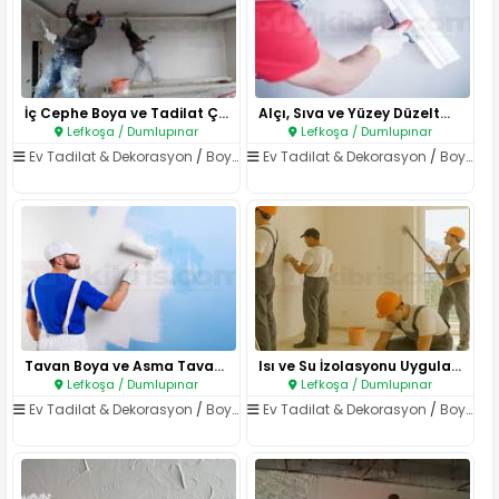
İç Cephe Boya ve Tadilat Çalış..
Alçı, Sıva ve Yüzey Düzeltme H..
Lefkoşa / Dumlupınar
Lefkoşa / Dumlupınar
Ev Tadilat & Dekorasyon
/
Boya & Badana
Ev Tadilat & Dekorasyon
/
Boya & Badana
Tavan Boya ve Asma Tavan Uygul..
Isı ve Su İzolasyonu Uygulamal..
Lefkoşa / Dumlupınar
Lefkoşa / Dumlupınar
Ev Tadilat & Dekorasyon
/
Boya & Badana
Ev Tadilat & Dekorasyon
/
Boya & Badana