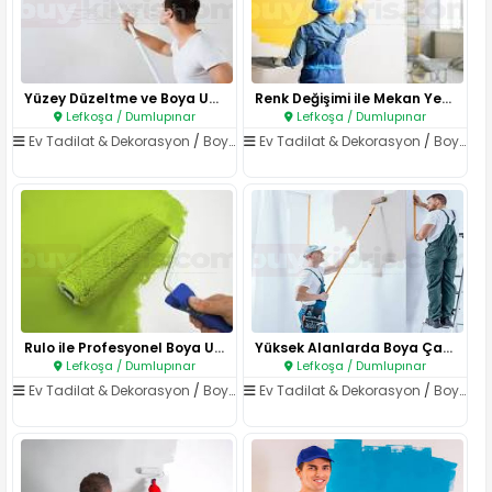
Yüzey Düzeltme ve Boya Uygulam..
Renk Değişimi ile Mekan Yenile..
Lefkoşa / Dumlupınar
Lefkoşa / Dumlupınar
Ev Tadilat & Dekorasyon
/
Boya & Badana
Ev Tadilat & Dekorasyon
/
Boya & Badana
Rulo ile Profesyonel Boya Uygu..
Yüksek Alanlarda Boya Çalışmas..
Lefkoşa / Dumlupınar
Lefkoşa / Dumlupınar
Ev Tadilat & Dekorasyon
/
Boya & Badana
Ev Tadilat & Dekorasyon
/
Boya & Badana