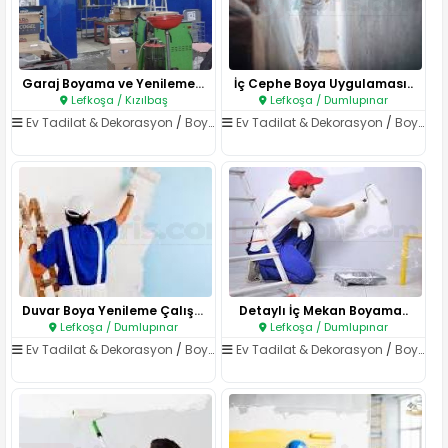
Garaj Boyama ve Yenileme Hizme..
İç Cephe Boya Uygulaması..
Lefkoşa / Kızılbaş
Lefkoşa / Dumlupınar
Ev Tadilat & Dekorasyon
/
Boya & Badana
Ev Tadilat & Dekorasyon
/
Boya & Badana
Duvar Boya Yenileme Çalışması..
Detaylı İç Mekan Boyama..
Lefkoşa / Dumlupınar
Lefkoşa / Dumlupınar
Ev Tadilat & Dekorasyon
/
Boya & Badana
Ev Tadilat & Dekorasyon
/
Boya & Badana