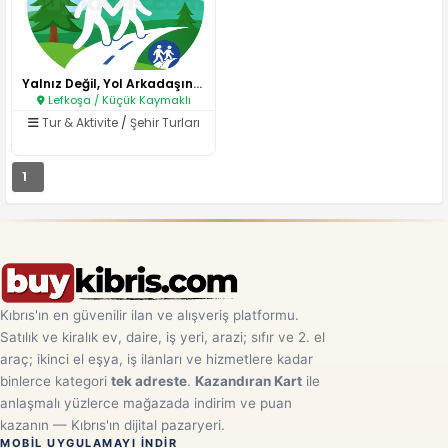
Yalnız Değil, Yol Arkadaşınla ..
Lefkoşa / Küçük Kaymaklı
Tur & Aktivite
/
Şehir Turları
1
Kıbrıs'ın en güvenilir ilan ve alışveriş platformu.
Satılık ve kiralık ev, daire, iş yeri, arazi; sıfır ve 2. el
araç; ikinci el eşya, iş ilanları ve hizmetlere kadar
binlerce kategori
tek adreste
.
Kazandıran Kart
ile
anlaşmalı yüzlerce mağazada indirim ve puan
kazanın — Kıbrıs'ın dijital pazaryeri.
MOBIL UYGULAMAYI INDIR