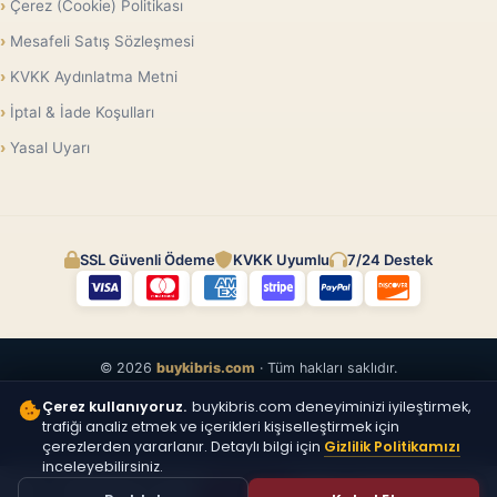
Çerez (Cookie) Politikası
Mesafeli Satış Sözleşmesi
KVKK Aydınlatma Metni
İptal & İade Koşulları
Yasal Uyarı
SSL Güvenli Ödeme
KVKK Uyumlu
7/24 Destek
© 2026
buykibris.com
· Tüm hakları saklıdır.
Çerez kullanıyoruz.
buykibris.com deneyiminizi iyileştirmek,
trafiği analiz etmek ve içerikleri kişiselleştirmek için
çerezlerden yararlanır. Detaylı bilgi için
Gizlilik Politikamızı
inceleyebilirsiniz.
ÜCRETSIZ