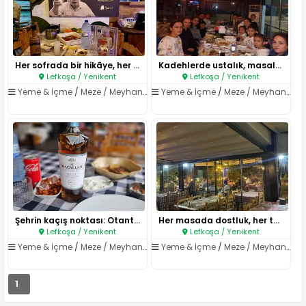
Her sofrada bir hikâye, her no..
Kadehlerde ustalık, masalarda ..
Lefkoşa / Yenikent
Lefkoşa / Yenikent
Yeme & İçme
/
Meze / Meyhane
Yeme & İçme
/
Meze / Meyhane
Şehrin kaçış noktası: Otantik ..
Her masada dostluk, her tabakt..
Lefkoşa / Yenikent
Lefkoşa / Yenikent
Yeme & İçme
/
Meze / Meyhane
Yeme & İçme
/
Meze / Meyhane
1