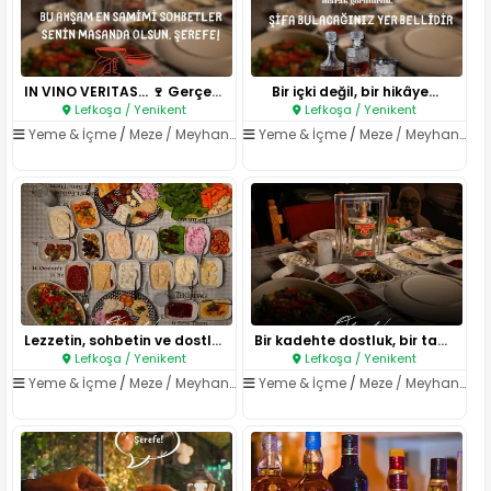
IN VINO VERITAS… 🍷 Gerçek, şar..
Bir içki değil, bir hikâye...
Lefkoşa / Yenikent
Lefkoşa / Yenikent
Yeme & İçme
/
Meze / Meyhane
Yeme & İçme
/
Meze / Meyhane
Lezzetin, sohbetin ve dostluğu..
Bir kadehte dostluk, bir tabak..
Lefkoşa / Yenikent
Lefkoşa / Yenikent
Yeme & İçme
/
Meze / Meyhane
Yeme & İçme
/
Meze / Meyhane