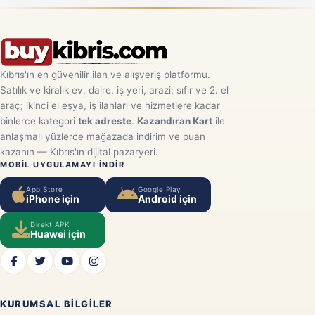
Kıbrıs'ın en güvenilir ilan ve alışveriş platformu.
Satılık ve kiralık ev, daire, iş yeri, arazi; sıfır ve 2. el
araç; ikinci el eşya, iş ilanları ve hizmetlere kadar
binlerce kategori
tek adreste
.
Kazandıran Kart
ile
anlaşmalı yüzlerce mağazada indirim ve puan
kazanın — Kıbrıs'ın dijital pazaryeri.
MOBIL UYGULAMAYI INDIR
App Store
Google Play
iPhone için
Android için
Direkt APK
Huawei için
KURUMSAL BILGILER