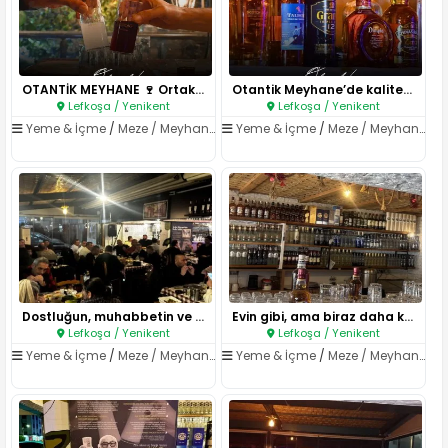
OTANTİK MEYHANE 🍷 Ortaköy, Lef..
Otantik Meyhane’de kaliteyi bi..
Lefkoşa / Yenikent
Lefkoşa / Yenikent
Yeme & İçme
/
Meze / Meyhane
Yeme & İçme
/
Meze / Meyhane
Dostluğun, muhabbetin ve mezen..
Evin gibi, ama biraz daha keyi..
Lefkoşa / Yenikent
Lefkoşa / Yenikent
Yeme & İçme
/
Meze / Meyhane
Yeme & İçme
/
Meze / Meyhane