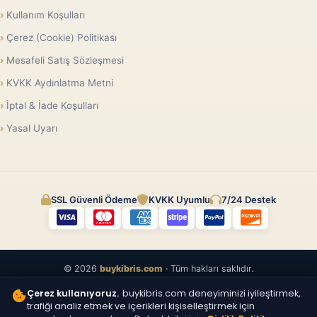
Kullanım Koşulları
Çerez (Cookie) Politikası
Mesafeli Satış Sözleşmesi
KVKK Aydınlatma Metni
İptal & İade Koşulları
Yasal Uyarı
SSL Güvenli Ödeme
KVKK Uyumlu
7/24 Destek
© 2026
buykibris.com
· Tüm hakları saklıdır.
Çerez kullanıyoruz.
buykibris.com deneyiminizi iyileştirmek,
trafiği analiz etmek ve içerikleri kişiselleştirmek için