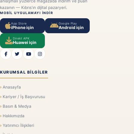
anlaşmalı yüzlerce mağazada indirim ve puan
kazanın — Kıbrıs'ın dijital pazaryeri.
MOBIL UYGULAMAYI INDIR
App Store
Google Play
iPhone için
Android için
Direkt APK
Huawei için
KURUMSAL BILGILER
Anasayfa
Kariyer / İş Başvurusu
Basın & Medya
Hakkımızda
Yatırımcı İlişkileri