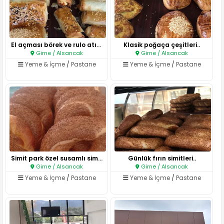
El açması börek ve rulo atıştı..
Klasik poğaça çeşitleri..
Girne / Alsancak
Girne / Alsancak
Yeme & İçme
/
Pastane
Yeme & İçme
/
Pastane
Simit park özel susamlı simit..
Günlük fırın simitleri..
Girne / Alsancak
Girne / Alsancak
Yeme & İçme
/
Pastane
Yeme & İçme
/
Pastane