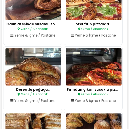
Odun ateşinde susamlı sokak si..
özel fırın pizzaları..
Girne / Alsancak
Girne / Alsancak
Yeme & İçme
/
Pastane
Yeme & İçme
/
Pastane
Dereotlu poğaça..
Fırından çıkan sucuklu pizzala..
Girne / Alsancak
Girne / Alsancak
Yeme & İçme
/
Pastane
Yeme & İçme
/
Pastane