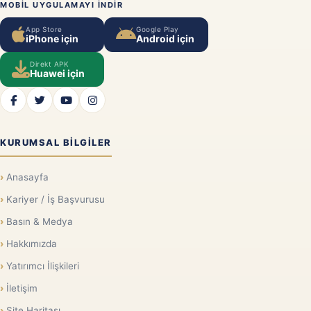
MOBIL UYGULAMAYI INDIR
App Store
Google Play
iPhone için
Android için
Direkt APK
Huawei için
KURUMSAL BILGILER
Anasayfa
Kariyer / İş Başvurusu
Basın & Medya
Hakkımızda
Yatırımcı İlişkileri
İletişim
Site Haritası