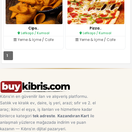
Cips..
Pizza..
Lefkoşa / Kumsal
Lefkoşa / Kumsal
Yeme & İçme
/
Cafe
Yeme & İçme
/
Cafe
1
Kıbrıs'ın en güvenilir ilan ve alışveriş platformu.
Satılık ve kiralık ev, daire, iş yeri, arazi; sıfır ve 2. el
araç; ikinci el eşya, iş ilanları ve hizmetlere kadar
binlerce kategori
tek adreste
.
Kazandıran Kart
ile
anlaşmalı yüzlerce mağazada indirim ve puan
kazanın — Kıbrıs'ın dijital pazaryeri.