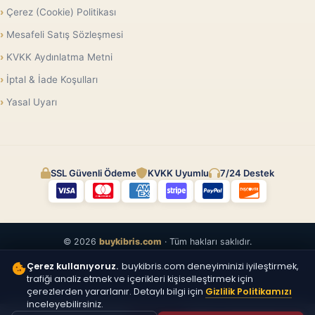
Çerez (Cookie) Politikası
Mesafeli Satış Sözleşmesi
KVKK Aydınlatma Metni
İptal & İade Koşulları
Yasal Uyarı
SSL Güvenli Ödeme
KVKK Uyumlu
7/24 Destek
© 2026
buykibris.com
· Tüm hakları saklıdır.
Çerez kullanıyoruz.
buykibris.com deneyiminizi iyileştirmek,
trafiği analiz etmek ve içerikleri kişiselleştirmek için
çerezlerden yararlanır. Detaylı bilgi için
Gizlilik Politikamızı
inceleyebilirsiniz.