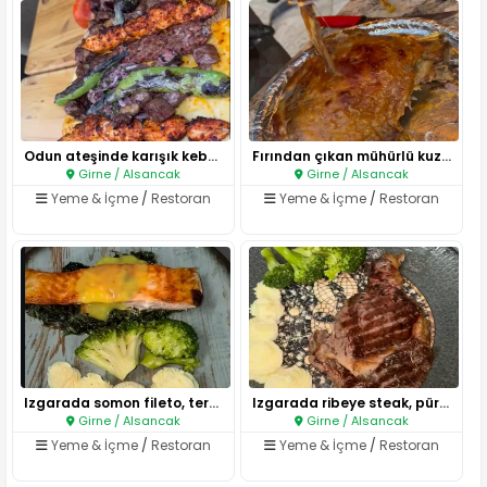
Odun ateşinde karışık kebap şö..
Fırından çıkan mühürlü kuzu ko..
Girne / Alsancak
Girne / Alsancak
Yeme & İçme
/
Restoran
Yeme & İçme
/
Restoran
Izgarada somon fileto, tereyağ..
Izgarada ribeye steak, pürüzsü..
Girne / Alsancak
Girne / Alsancak
Yeme & İçme
/
Restoran
Yeme & İçme
/
Restoran