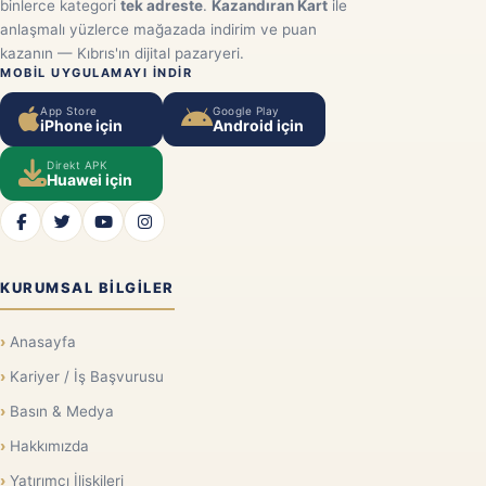
binlerce kategori
tek adreste
.
Kazandıran Kart
ile
anlaşmalı yüzlerce mağazada indirim ve puan
kazanın — Kıbrıs'ın dijital pazaryeri.
MOBIL UYGULAMAYI INDIR
App Store
Google Play
iPhone için
Android için
Direkt APK
Huawei için
KURUMSAL BILGILER
Anasayfa
Kariyer / İş Başvurusu
Basın & Medya
Hakkımızda
Yatırımcı İlişkileri