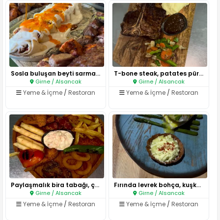
Sosla buluşan beyti sarma, yan..
T-bone steak, patates püresi, ..
Girne / Alsancak
Girne / Alsancak
Yeme & İçme
/
Restoran
Yeme & İçme
/
Restoran
Paylaşmalık bira tabağı, çıtır..
Fırında levrek bohça, kuşkonma..
Girne / Alsancak
Girne / Alsancak
Yeme & İçme
/
Restoran
Yeme & İçme
/
Restoran