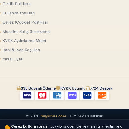
Gizlilik Politikası
Kullanım Koşulları
Çerez (Cookie) Politikası
Mesafeli Satış Sözleşmesi
KVKK Aydınlatma Metni
İptal & İade Koşulları
Yasal Uyarı
SSL Güvenli Ödeme
KVKK Uyumlu
7/24 Destek
© 2026
buykibris.com
· Tüm hakları saklıdır.
Çerez kullanıyoruz.
buykibris.com deneyiminizi iyileştirmek,