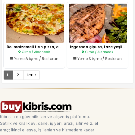
Bol malzemeli fırın pizza, eri..
Izgarada çipura, taze yeşillik..
Girne / Alsancak
Girne / Alsancak
Yeme & İçme
/
Restoran
Yeme & İçme
/
Restoran
1
2
İleri >
Kıbrıs'ın en güvenilir ilan ve alışveriş platformu.
Satılık ve kiralık ev, daire, iş yeri, arazi; sıfır ve 2. el
araç; ikinci el eşya, iş ilanları ve hizmetlere kadar